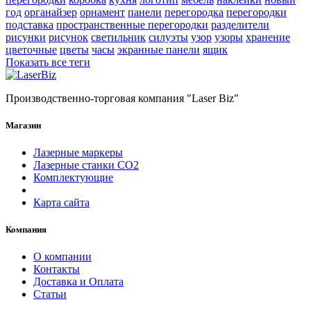
год
органайзер
орнамент
панели
перегородка
перегородки
подставка
пространственные перегородки
разделители
рисунки
рисунок
светильник
силуэты
узор
узоры
хранение
цветочные
цветы
часы
экранные панели
ящик
Показать все теги
Производственно-торговая компания "Laser Biz"
Магазин
Лазерные маркеры
Лазерные станки СО2
Комплектующие
Карта сайта
Компания
О компании
Контакты
Доставка и Оплата
Статьи