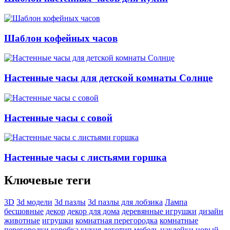
Шаблон кофейных часов
Настенные часы для детской комнаты Солнце
Настенные часы с совой
Настенные часы с листьями горшка
Ключевые теги
3D
3d модели
3d пазлы
3d пазлы для лобзика
Лампа
бесшовные
декор
декор для дома
деревянные игрушки
дизайн
животные
игрушки
комнатная перегородка
комнатные
перегородки
коробка
кухня
логотип
мебель
наклейки
новый