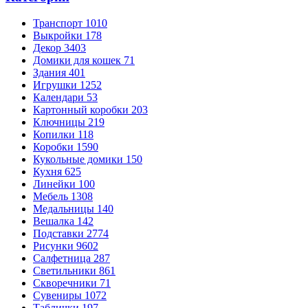
Транспорт
1010
Выкройки
178
Декор
3403
Домики для кошек
71
Здания
401
Игрушки
1252
Календари
53
Картонный коробки
203
Ключницы
219
Копилки
118
Коробки
1590
Кукольные домики
150
Кухня
625
Линейки
100
Мебель
1308
Медальницы
140
Вешалка
142
Подставки
2774
Рисунки
9602
Салфетница
287
Светильники
861
Скворечники
71
Сувениры
1072
Таблички
197