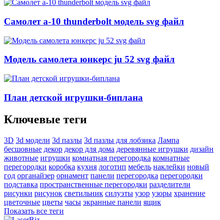
Самолет a-10 thunderbolt модель svg файл
Модель самолета юнкерс ju 52 svg файл
План детской игрушки-биплана
Ключевые теги
3D
3d модели
3d пазлы
3d пазлы для лобзика
Лампа
бесшовные
декор
декор для дома
деревянные игрушки
дизайн
животные
игрушки
комнатная перегородка
комнатные
перегородки
коробка
кухня
логотип
мебель
наклейки
новый
год
органайзер
орнамент
панели
перегородка
перегородки
подставка
пространственные перегородки
разделители
рисунки
рисунок
светильник
силуэты
узор
узоры
хранение
цветочные
цветы
часы
экранные панели
ящик
Показать все теги