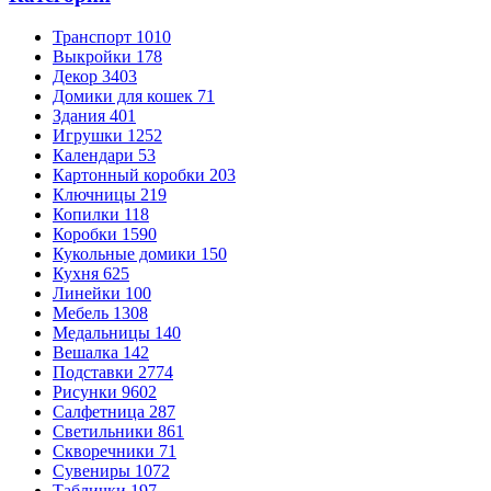
Транспорт
1010
Выкройки
178
Декор
3403
Домики для кошек
71
Здания
401
Игрушки
1252
Календари
53
Картонный коробки
203
Ключницы
219
Копилки
118
Коробки
1590
Кукольные домики
150
Кухня
625
Линейки
100
Мебель
1308
Медальницы
140
Вешалка
142
Подставки
2774
Рисунки
9602
Салфетница
287
Светильники
861
Скворечники
71
Сувениры
1072
Таблички
197