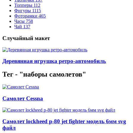
Топперы
112
Фигуры
1115
Фоторамки
465
Часы
758
Чай
137
Случайный макет
Деревянная игрушка ретро-автомобиль
Тег - "наборы самолетов"
Самолет Cessna
Самолет lockheed p-80 jet fighter модель 6мм svg
файл