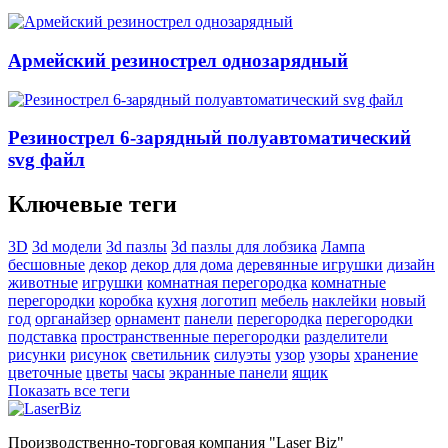
Армейский резинострел однозарядный
Резинострел 6-зарядный полуавтоматический
svg файл
Ключевые теги
3D
3d модели
3d пазлы
3d пазлы для лобзика
Лампа
бесшовные
декор
декор для дома
деревянные игрушки
дизайн
животные
игрушки
комнатная перегородка
комнатные
перегородки
коробка
кухня
логотип
мебель
наклейки
новый
год
органайзер
орнамент
панели
перегородка
перегородки
подставка
пространственные перегородки
разделители
рисунки
рисунок
светильник
силуэты
узор
узоры
хранение
цветочные
цветы
часы
экранные панели
ящик
Показать все теги
Производственно-торговая компания "Laser Biz"