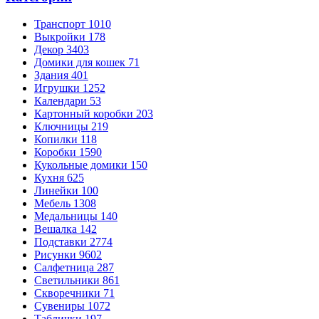
Транспорт
1010
Выкройки
178
Декор
3403
Домики для кошек
71
Здания
401
Игрушки
1252
Календари
53
Картонный коробки
203
Ключницы
219
Копилки
118
Коробки
1590
Кукольные домики
150
Кухня
625
Линейки
100
Мебель
1308
Медальницы
140
Вешалка
142
Подставки
2774
Рисунки
9602
Салфетница
287
Светильники
861
Скворечники
71
Сувениры
1072
Таблички
197