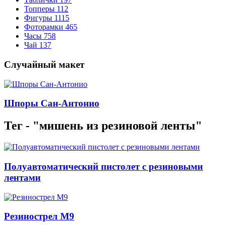
Топперы
112
Фигуры
1115
Фоторамки
465
Часы
758
Чай
137
Случайный макет
Шпоры Сан-Антонио
Тег - "мишень из резиновой ленты"
Полуавтоматический пистолет с резиновыми
лентами
Резинострел M9