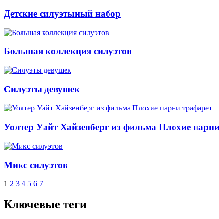
Детские силуэтыный набор
Большая коллекция силуэтов
Силуэты девушек
Уолтер Уайт Хайзенберг из фильма Плохие парни
Микс силуэтов
1
2
3
4
5
6
7
Ключевые теги