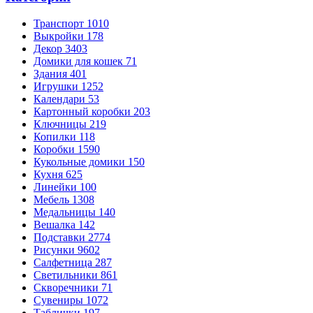
Транспорт
1010
Выкройки
178
Декор
3403
Домики для кошек
71
Здания
401
Игрушки
1252
Календари
53
Картонный коробки
203
Ключницы
219
Копилки
118
Коробки
1590
Кукольные домики
150
Кухня
625
Линейки
100
Мебель
1308
Медальницы
140
Вешалка
142
Подставки
2774
Рисунки
9602
Салфетница
287
Светильники
861
Скворечники
71
Сувениры
1072
Таблички
197