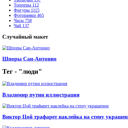
Топперы
112
Фигуры
1115
Фоторамки
465
Часы
758
Чай
137
Случайный макет
Шпоры Сан-Антонио
Тег - "люди"
Владимир путин иллюстрация
Виктор Цой трафарет наклейка на стену украшен