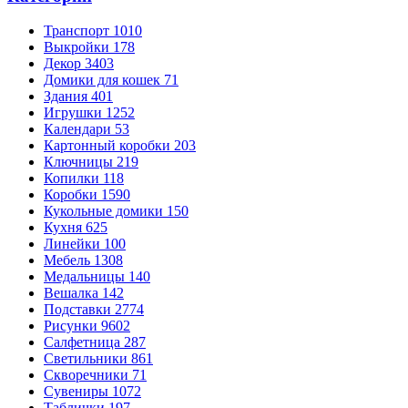
Транспорт
1010
Выкройки
178
Декор
3403
Домики для кошек
71
Здания
401
Игрушки
1252
Календари
53
Картонный коробки
203
Ключницы
219
Копилки
118
Коробки
1590
Кукольные домики
150
Кухня
625
Линейки
100
Мебель
1308
Медальницы
140
Вешалка
142
Подставки
2774
Рисунки
9602
Салфетница
287
Светильники
861
Скворечники
71
Сувениры
1072
Таблички
197