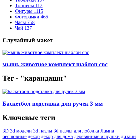
Топперы
112
Фигуры
1115
Фоторамки
465
Часы
758
Чай
137
Случайный макет
мышь животное комплект шаблон cnc
Тег - "карандашн"
Баскетбол подставка для ручек 3 мм
Ключевые теги
3D
3d модели
3d пазлы
3d пазлы для лобзика
Лампа
бесшовные
декор
декор для дома
деревянные игрушки
дизайн