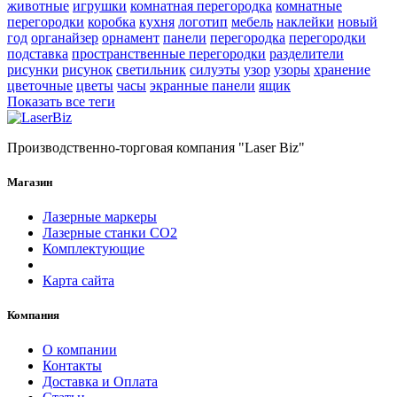
животные
игрушки
комнатная перегородка
комнатные
перегородки
коробка
кухня
логотип
мебель
наклейки
новый
год
органайзер
орнамент
панели
перегородка
перегородки
подставка
пространственные перегородки
разделители
рисунки
рисунок
светильник
силуэты
узор
узоры
хранение
цветочные
цветы
часы
экранные панели
ящик
Показать все теги
Производственно-торговая компания "Laser Biz"
Магазин
Лазерные маркеры
Лазерные станки СО2
Комплектующие
Карта сайта
Компания
О компании
Контакты
Доставка и Оплата