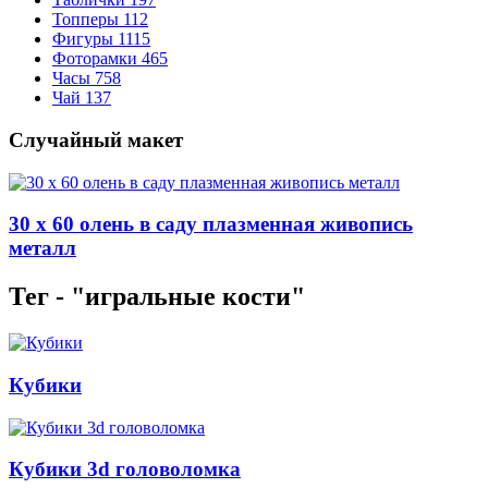
Топперы
112
Фигуры
1115
Фоторамки
465
Часы
758
Чай
137
Случайный макет
30 x 60 олень в саду плазменная живопись
металл
Тег - "игральные кости"
Кубики
Кубики 3d головоломка