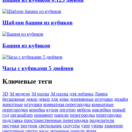
Шаблон башни из кубиков
Башня из кубиков
Часы с кубиками 5 дюймов
Ключевые теги
3D
3d модели
3d пазлы
3d пазлы для лобзика
Лампа
бесшовные
декор
декор для дома
деревянные игрушки
дизайн
животные
игрушки
комнатная перегородка
комнатные
перегородки
коробка
кухня
логотип
мебель
наклейки
новый
год
органайзер
орнамент
панели
перегородка
перегородки
подставка
пространственные перегородки
разделители
рисунки
рисунок
светильник
силуэты
узор
узоры
хранение
цветочные
цветы
часы
экранные панели
ящик