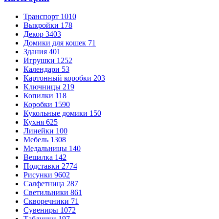
Транспорт
1010
Выкройки
178
Декор
3403
Домики для кошек
71
Здания
401
Игрушки
1252
Календари
53
Картонный коробки
203
Ключницы
219
Копилки
118
Коробки
1590
Кукольные домики
150
Кухня
625
Линейки
100
Мебель
1308
Медальницы
140
Вешалка
142
Подставки
2774
Рисунки
9602
Салфетница
287
Светильники
861
Скворечники
71
Сувениры
1072
Таблички
197