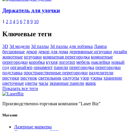
Держатель для удочки
1
2
3
4
5
6
7
8
9
10
Ключевые теги
3D
3d модели
3d пазлы
3d пазлы для лобзика
Лампа
бесшовные
декор
декор для дома
деревянные игрушки
дизайн
животные
игрушки
комнатная перегородка
комнатные
перегородки
коробка
кухня
логотип
мебель
наклейки
новый
год
органайзер
орнамент
панели
перегородка
перегородки
подставка
пространственные перегородки
разделители
рисунки
рисунок
светильник
силуэты
узор
узоры
хранение
цветочные
цветы
часы
экранные панели
ящик
Показать все теги
Производственно-торговая компания "Laser Biz"
Магазин
Лазерные маркеры