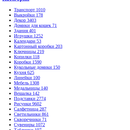
Транспорт
1010
Выкройки
178
Декор
3403
Домики для кошек
71
Здания
401
Игрушки
1252
Календари
53
Картонный коробки
203
Ключницы
219
Копилки
118
Коробки
1590
Кукольные домики
150
Кухня
625
Линейки
100
Мебель
1308
Медальницы
140
Вешалка
142
Подставки
2774
Рисунки
9602
Салфетница
287
Светильники
861
Скворечники
71
Сувениры
1072
Таблички
197