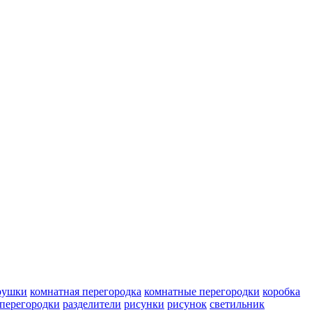
рушки
комнатная перегородка
комнатные перегородки
коробка
перегородки
разделители
рисунки
рисунок
светильник