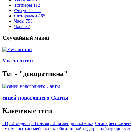
Топперы
112
Фигуры
1115
Фоторамки
465
Часы
758
Чай
137
Случайный макет
Vw логотип
Тег - "декоративна"
саней новогоднего Санты
Ключевые теги
3D
3d модели
3d пазлы
3d пазлы для лобзика
Лампа
бесшовные
кухня
логотип
мебель
наклейки
новый год
органайзер
орнамен