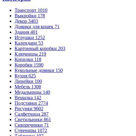
Транспорт
1010
Выкройки
178
Декор
3403
Домики для кошек
71
Здания
401
Игрушки
1252
Календари
53
Картонный коробки
203
Ключницы
219
Копилки
118
Коробки
1590
Кукольные домики
150
Кухня
625
Линейки
100
Мебель
1308
Медальницы
140
Вешалка
142
Подставки
2774
Рисунки
9602
Салфетница
287
Светильники
861
Скворечники
71
Сувениры
1072
Таблички
197