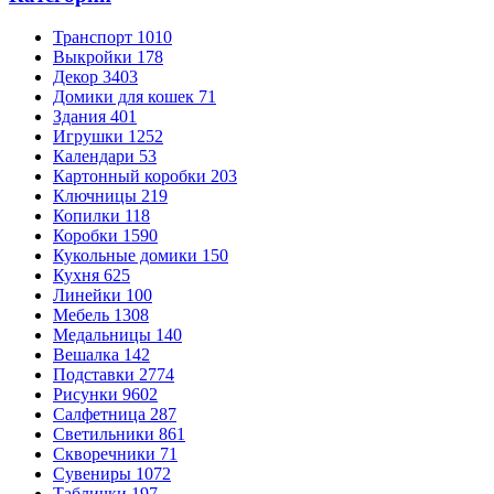
Транспорт
1010
Выкройки
178
Декор
3403
Домики для кошек
71
Здания
401
Игрушки
1252
Календари
53
Картонный коробки
203
Ключницы
219
Копилки
118
Коробки
1590
Кукольные домики
150
Кухня
625
Линейки
100
Мебель
1308
Медальницы
140
Вешалка
142
Подставки
2774
Рисунки
9602
Салфетница
287
Светильники
861
Скворечники
71
Сувениры
1072
Таблички
197