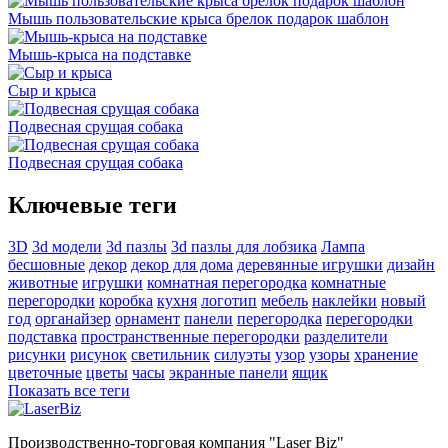
Мышь пользовательские крыса брелок подарок шаблон
Мышь-крыса на подставке
Сыр и крыса
Подвесная срущая собака
Подвесная срущая собака
Ключевые теги
3D
3d модели
3d пазлы
3d пазлы для лобзика
Лампа
бесшовные
декор
декор для дома
деревянные игрушки
дизайн
животные
игрушки
комнатная перегородка
комнатные
перегородки
коробка
кухня
логотип
мебель
наклейки
новый
год
органайзер
орнамент
панели
перегородка
перегородки
подставка
пространственные перегородки
разделители
рисунки
рисунок
светильник
силуэты
узор
узоры
хранение
цветочные
цветы
часы
экранные панели
ящик
Показать все теги
Производственно-торговая компания "Laser Biz"