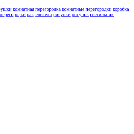
рушки
комнатная перегородка
комнатные перегородки
коробка
перегородки
разделители
рисунки
рисунок
светильник