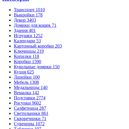
Транспорт
1010
Выкройки
178
Декор
3403
Домики для кошек
71
Здания
401
Игрушки
1252
Календари
53
Картонный коробки
203
Ключницы
219
Копилки
118
Коробки
1590
Кукольные домики
150
Кухня
625
Линейки
100
Мебель
1308
Медальницы
140
Вешалка
142
Подставки
2774
Рисунки
9602
Салфетница
287
Светильники
861
Скворечники
71
Сувениры
1072
Таблички
197