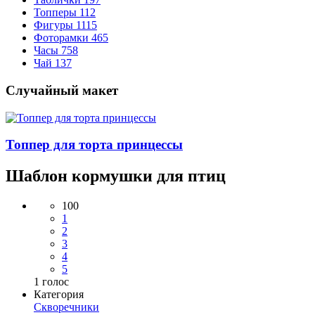
Топперы
112
Фигуры
1115
Фоторамки
465
Часы
758
Чай
137
Случайный макет
Топпер для торта принцессы
Шаблон кормушки для птиц
100
1
2
3
4
5
1
голос
Категория
Скворечники