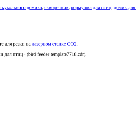
я кукольного домика
,
скворечник
,
кормушка для птиц
,
домик для
е для резки на
лазерном станке СО2
.
ля птиц» (bird-feeder-template7718.cdr).