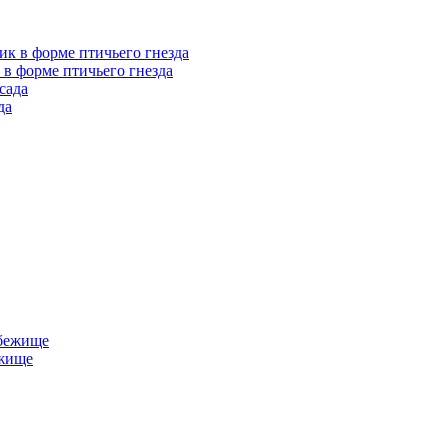
в форме птичьего гнезда
да
ежище