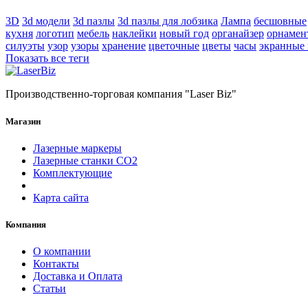
3D
3d модели
3d пазлы
3d пазлы для лобзика
Лампа
бесшовные
кухня
логотип
мебель
наклейки
новый год
органайзер
орнамен
силуэты
узор
узоры
хранение
цветочные
цветы
часы
экранные
Показать все теги
Производственно-торговая компания "Laser Biz"
Магазин
Лазерные маркеры
Лазерные станки СО2
Комплектующие
Карта сайта
Компания
О компании
Контакты
Доставка и Оплата
Статьи