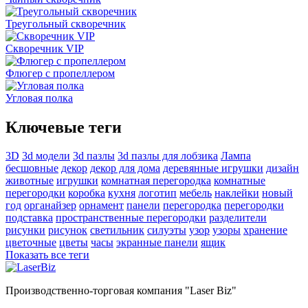
Треугольный скворечник
Скворечник VIP
Флюгер с пропеллером
Угловая полка
Ключевые теги
3D
3d модели
3d пазлы
3d пазлы для лобзика
Лампа
бесшовные
декор
декор для дома
деревянные игрушки
дизайн
животные
игрушки
комнатная перегородка
комнатные
перегородки
коробка
кухня
логотип
мебель
наклейки
новый
год
органайзер
орнамент
панели
перегородка
перегородки
подставка
пространственные перегородки
разделители
рисунки
рисунок
светильник
силуэты
узор
узоры
хранение
цветочные
цветы
часы
экранные панели
ящик
Показать все теги
Производственно-торговая компания "Laser Biz"