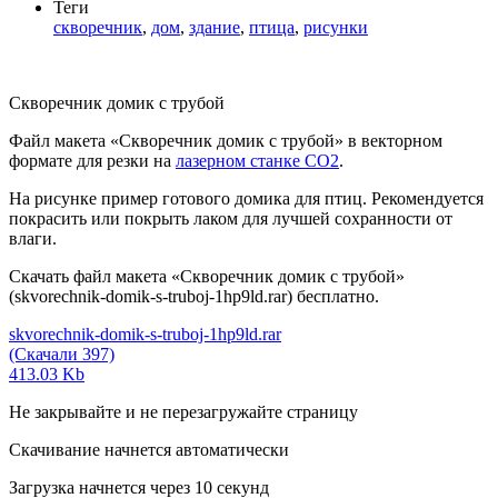
Теги
скворечник
,
дом
,
здание
,
птица
,
рисунки
Скворечник домик с трубой
Файл макета «Скворечник домик с трубой» в векторном
формате для резки на
лазерном станке СО2
.
На рисунке пример готового домика для птиц. Рекомендуется
покрасить или покрыть лаком для лучшей сохранности от
влаги.
Скачать файл макета «Скворечник домик с трубой»
(skvorechnik-domik-s-truboj-1hp9ld.rar) бесплатно.
skvorechnik-domik-s-truboj-1hp9ld.rar
(Скачали 397)
413.03 Kb
Не закрывайте и не перезагружайте страницу
Скачивание начнется автоматически
Загрузка начнется через
10
секунд