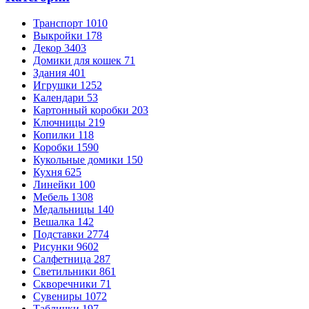
Транспорт
1010
Выкройки
178
Декор
3403
Домики для кошек
71
Здания
401
Игрушки
1252
Календари
53
Картонный коробки
203
Ключницы
219
Копилки
118
Коробки
1590
Кукольные домики
150
Кухня
625
Линейки
100
Мебель
1308
Медальницы
140
Вешалка
142
Подставки
2774
Рисунки
9602
Салфетница
287
Светильники
861
Скворечники
71
Сувениры
1072
Таблички
197