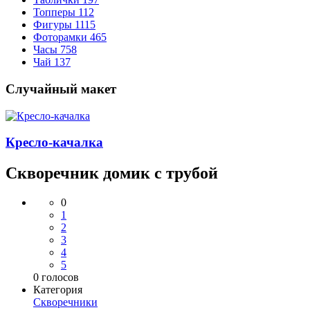
Топперы
112
Фигуры
1115
Фоторамки
465
Часы
758
Чай
137
Случайный макет
Кресло-качалка
Скворечник домик с трубой
0
1
2
3
4
5
0
голосов
Категория
Скворечники