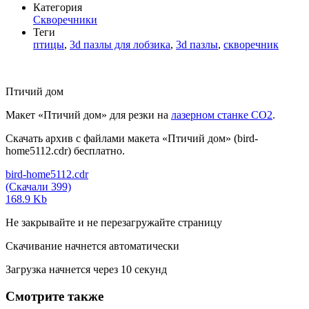
Категория
Скворечники
Теги
птицы
,
3d пазлы для лобзика
,
3d пазлы
,
скворечник
Птичий дом
Макет «Птичий дом» для резки на
лазерном станке СО2
.
Скачать архив с файлами макета «Птичий дом» (bird-
home5112.cdr) бесплатно.
bird-home5112.cdr
(Скачали 399)
168.9 Kb
Не закрывайте и не перезагружайте страницу
Скачивание начнется автоматически
Загрузка начнется через
10
секунд
Смотрите также