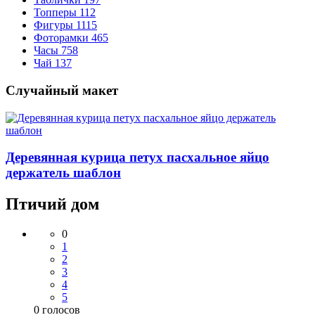
Топперы
112
Фигуры
1115
Фоторамки
465
Часы
758
Чай
137
Случайный макет
Деревянная курица петух пасхальное яйцо
держатель шаблон
Птичий дом
0
1
2
3
4
5
0
голосов