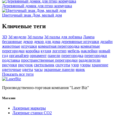
Деревянный домик для птиц кормушка
Цветочный знак Дом, милый дом
Ключевые теги
3D
3d модели
3d пазлы
3d пазлы для лобзика
Лампа
бесшовные
декор
декор для дома
деревянные игрушки
дизайн
животные
игрушки
комнатная перегородка
комнатные
перегородки
коробка
кухня
логотип
мебель
наклейки
новый
год
органайзер
орнамент
панели
перегородка
перегородки
подставка
пространственные перегородки
разделители
рисунки
рисунок
светильник
силуэты
узор
узоры
хранение
цветочные
цветы
часы
экранные панели
ящик
Показать все теги
Производственно-торговая компания "Laser Biz"
Магазин
Лазерные маркеры
Лазерные станки СО2