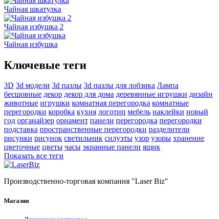
Чайная шкатулка
Чайная избушка 2
Чайная избушка
Ключевые теги
3D
3d модели
3d пазлы
3d пазлы для лобзика
Лампа
бесшовные
декор
декор для дома
деревянные игрушки
дизайн
животные
игрушки
комнатная перегородка
комнатные
перегородки
коробка
кухня
логотип
мебель
наклейки
новый
год
органайзер
орнамент
панели
перегородка
перегородки
подставка
пространственные перегородки
разделители
рисунки
рисунок
светильник
силуэты
узор
узоры
хранение
цветочные
цветы
часы
экранные панели
ящик
Показать все теги
Производственно-торговая компания "Laser Biz"
Магазин