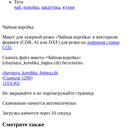
Теги
чай
,
коробка
,
шкатулка
,
кухня
Чайная коробка
Макет для лазерной резки «Чайная коробка» в векторном
формате (CDR, AI или DXF) для резки на
лазерном станке
СО2
.
Скачать файл макета «Чайная коробка»
(chaynaya_korobka_bigtea.cdr) бесплатно.
chaynaya_korobka_bigtea.cdr
(Скачали 1290)
110.6 Kb
Не закрывайте и не перезагружайте страницу
Скачивание начнется автоматически
Загрузка начнется через
10
секунд
Смотрите также