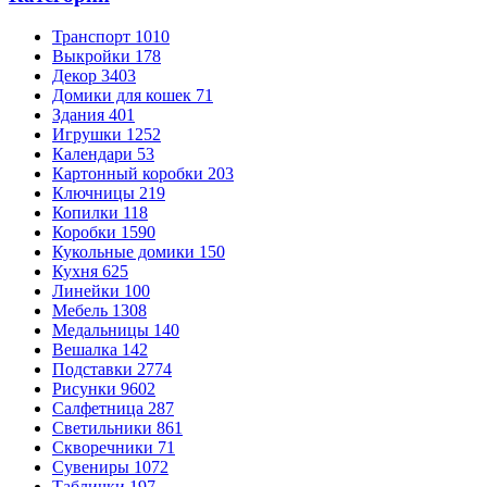
Транспорт
1010
Выкройки
178
Декор
3403
Домики для кошек
71
Здания
401
Игрушки
1252
Календари
53
Картонный коробки
203
Ключницы
219
Копилки
118
Коробки
1590
Кукольные домики
150
Кухня
625
Линейки
100
Мебель
1308
Медальницы
140
Вешалка
142
Подставки
2774
Рисунки
9602
Салфетница
287
Светильники
861
Скворечники
71
Сувениры
1072
Таблички
197