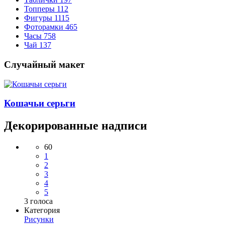
Топперы
112
Фигуры
1115
Фоторамки
465
Часы
758
Чай
137
Случайный макет
Кошачьи серьги
Декорированные надписи
60
1
2
3
4
5
3
голоса
Категория
Рисунки