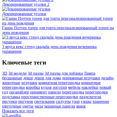
Декорированные уголки 2
Декорированные уголки
Гарри Поттер топер для торта персонализированный топер на
день рождения
3 яруса кекс стенд свадьба день рождения вечеринка
украшение
Ключевые теги
3D
3d модели
3d пазлы
3d пазлы для лобзика
Лампа
бесшовные
декор
декор для дома
деревянные игрушки
дизайн
животные
игрушки
комнатная перегородка
комнатные
перегородки
коробка
кухня
логотип
мебель
наклейки
новый
год
органайзер
орнамент
панели
перегородка
перегородки
подставка
пространственные перегородки
разделители
рисунки
рисунок
светильник
силуэты
узор
узоры
хранение
цветочные
цветы
часы
экранные панели
ящик
Показать все теги