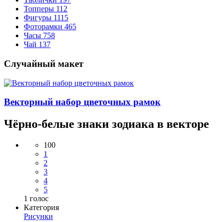
Топперы
112
Фигуры
1115
Фоторамки
465
Часы
758
Чай
137
Случайный макет
Векторный набор цветочных рамок
Чёрно-белые знаки зодиака в векторе
100
1
2
3
4
5
1
голос
Категория
Рисунки