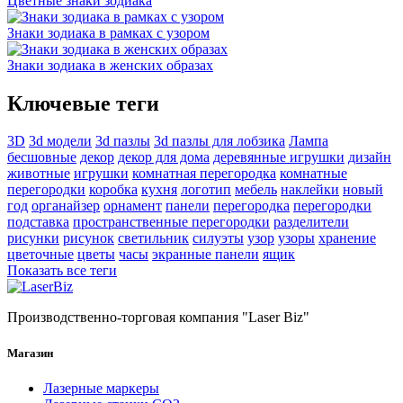
Цветные знаки зодиака
Знаки зодиака в рамках с узором
Знаки зодиака в женских образах
Ключевые теги
3D
3d модели
3d пазлы
3d пазлы для лобзика
Лампа
бесшовные
декор
декор для дома
деревянные игрушки
дизайн
животные
игрушки
комнатная перегородка
комнатные
перегородки
коробка
кухня
логотип
мебель
наклейки
новый
год
органайзер
орнамент
панели
перегородка
перегородки
подставка
пространственные перегородки
разделители
рисунки
рисунок
светильник
силуэты
узор
узоры
хранение
цветочные
цветы
часы
экранные панели
ящик
Показать все теги
Производственно-торговая компания "Laser Biz"
Магазин
Лазерные маркеры