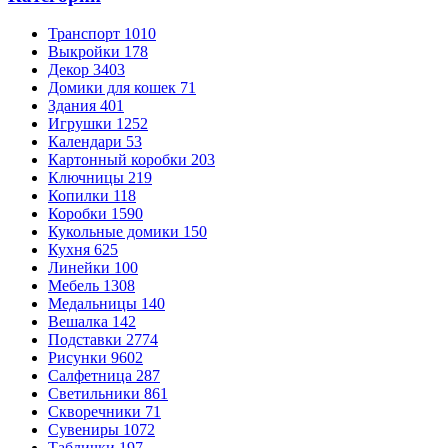
Транспорт
1010
Выкройки
178
Декор
3403
Домики для кошек
71
Здания
401
Игрушки
1252
Календари
53
Картонный коробки
203
Ключницы
219
Копилки
118
Коробки
1590
Кукольные домики
150
Кухня
625
Линейки
100
Мебель
1308
Медальницы
140
Вешалка
142
Подставки
2774
Рисунки
9602
Салфетница
287
Светильники
861
Скворечники
71
Сувениры
1072
Таблички
197