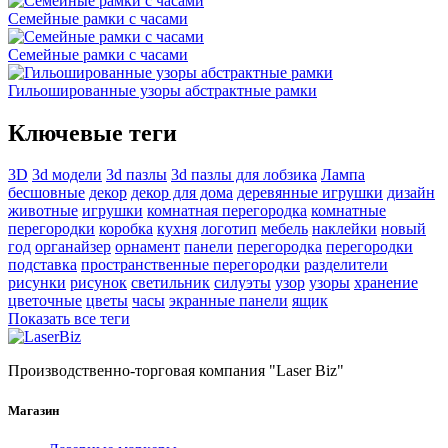
Семейные рамки с часами
Семейные рамки с часами
Гильошированные узоры абстрактные рамки
Ключевые теги
3D
3d модели
3d пазлы
3d пазлы для лобзика
Лампа
бесшовные
декор
декор для дома
деревянные игрушки
дизайн
животные
игрушки
комнатная перегородка
комнатные
перегородки
коробка
кухня
логотип
мебель
наклейки
новый
год
органайзер
орнамент
панели
перегородка
перегородки
подставка
пространственные перегородки
разделители
рисунки
рисунок
светильник
силуэты
узор
узоры
хранение
цветочные
цветы
часы
экранные панели
ящик
Показать все теги
Производственно-торговая компания "Laser Biz"
Магазин