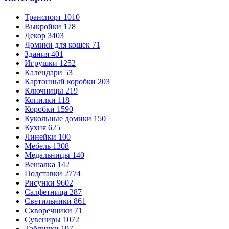
Транспорт
1010
Выкройки
178
Декор
3403
Домики для кошек
71
Здания
401
Игрушки
1252
Календари
53
Картонный коробки
203
Ключницы
219
Копилки
118
Коробки
1590
Кукольные домики
150
Кухня
625
Линейки
100
Мебель
1308
Медальницы
140
Вешалка
142
Подставки
2774
Рисунки
9602
Салфетница
287
Светильники
861
Скворечники
71
Сувениры
1072
Таблички
197