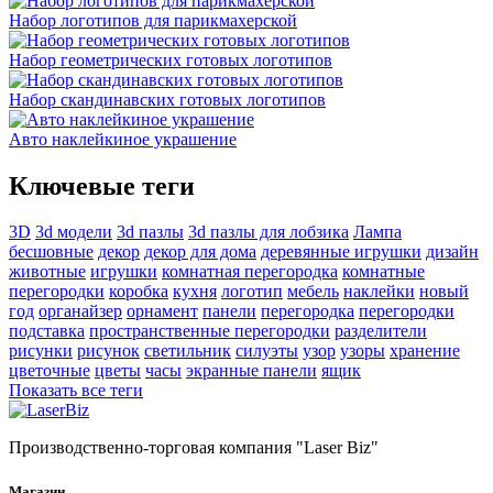
Набор логотипов для парикмахерской
Набор геометрических готовых логотипов
Набор скандинавских готовых логотипов
Авто наклейкиное украшение
Ключевые теги
3D
3d модели
3d пазлы
3d пазлы для лобзика
Лампа
бесшовные
декор
декор для дома
деревянные игрушки
дизайн
животные
игрушки
комнатная перегородка
комнатные
перегородки
коробка
кухня
логотип
мебель
наклейки
новый
год
органайзер
орнамент
панели
перегородка
перегородки
подставка
пространственные перегородки
разделители
рисунки
рисунок
светильник
силуэты
узор
узоры
хранение
цветочные
цветы
часы
экранные панели
ящик
Показать все теги
Производственно-торговая компания "Laser Biz"
Магазин