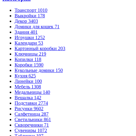
Транспорт
1010
Выкройки
178
Декор
3403
Домики для кошек
71
Здания
401
Игрушки
1252
Календари
53
Картонный коробки
203
Ключницы
219
Копилки
118
Коробки
1590
Кукольные домики
150
Кухня
625
Линейки
100
Мебель
1308
Медальницы
140
Вешалка
142
Подставки
2774
Рисунки
9602
Салфетница
287
Светильники
861
Скворечники
71
Сувениры
1072
Таблички
197