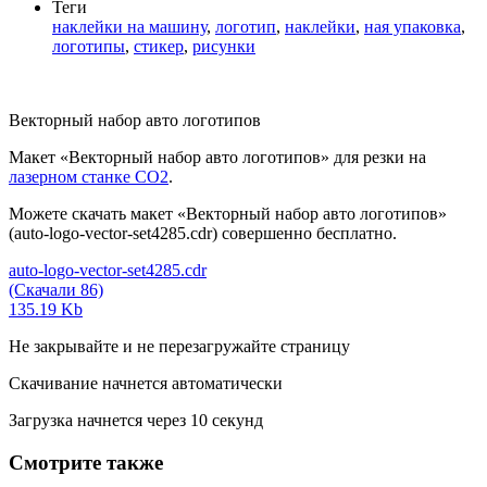
Теги
наклейки на машину
,
логотип
,
наклейки
,
ная упаковка
,
логотипы
,
стикер
,
рисунки
Векторный набор авто логотипов
Макет «Векторный набор авто логотипов» для резки на
лазерном станке СО2
.
Можете скачать макет «Векторный набор авто логотипов»
(auto-logo-vector-set4285.cdr) совершенно бесплатно.
auto-logo-vector-set4285.cdr
(Скачали 86)
135.19 Kb
Не закрывайте и не перезагружайте страницу
Скачивание начнется автоматически
Загрузка начнется через
10
секунд
Смотрите также