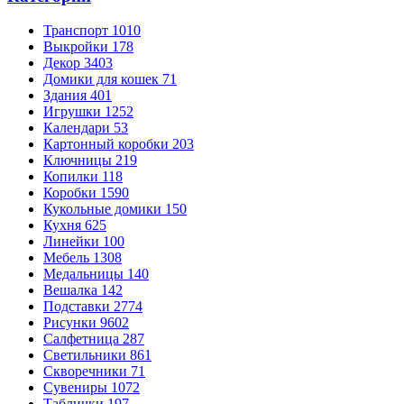
Транспорт
1010
Выкройки
178
Декор
3403
Домики для кошек
71
Здания
401
Игрушки
1252
Календари
53
Картонный коробки
203
Ключницы
219
Копилки
118
Коробки
1590
Кукольные домики
150
Кухня
625
Линейки
100
Мебель
1308
Медальницы
140
Вешалка
142
Подставки
2774
Рисунки
9602
Салфетница
287
Светильники
861
Скворечники
71
Сувениры
1072
Таблички
197