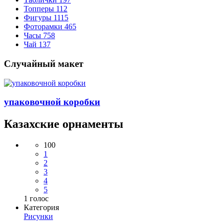
Топперы
112
Фигуры
1115
Фоторамки
465
Часы
758
Чай
137
Случайный макет
упаковочной коробки
Казахские орнаменты
100
1
2
3
4
5
1
голос
Категория
Рисунки