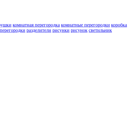
рушки
комнатная перегородка
комнатные перегородки
коробка
перегородки
разделители
рисунки
рисунок
светильник