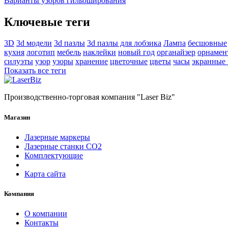
Варианты узоров гильоширования
Ключевые теги
3D
3d модели
3d пазлы
3d пазлы для лобзика
Лампа
бесшовные
кухня
логотип
мебель
наклейки
новый год
органайзер
орнамен
силуэты
узор
узоры
хранение
цветочные
цветы
часы
экранные
Показать все теги
Производственно-торговая компания "Laser Biz"
Магазин
Лазерные маркеры
Лазерные станки СО2
Комплектующие
Карта сайта
Компания
О компании
Контакты