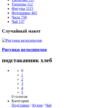
Топперы
112
Фигуры
1115
Фоторамки
465
Часы
758
Чай
137
Случайный макет
Рисунки велосипедов
подстаканник хлеб
0
1
2
3
4
5
0
голосов
Категория
Подставки
/
Кухня
/
Чай