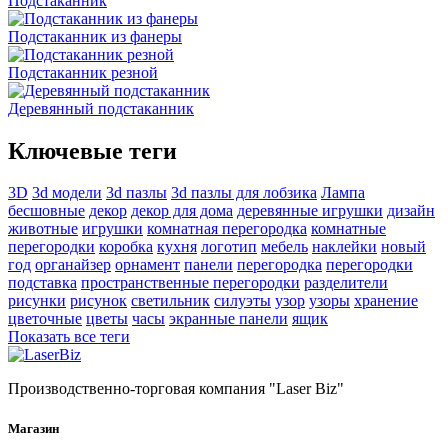
Подстаканник
Подстаканник из фанеры
Подстаканник резной
Деревянный подстаканник
Ключевые теги
3D
3d модели
3d пазлы
3d пазлы для лобзика
Лампа
бесшовные
декор
декор для дома
деревянные игрушки
дизайн
животные
игрушки
комнатная перегородка
комнатные
перегородки
коробка
кухня
логотип
мебель
наклейки
новый
год
органайзер
орнамент
панели
перегородка
перегородки
подставка
пространственные перегородки
разделители
рисунки
рисунок
светильник
силуэты
узор
узоры
хранение
цветочные
цветы
часы
экранные панели
ящик
Показать все теги
Производственно-торговая компания "Laser Biz"
Магазин