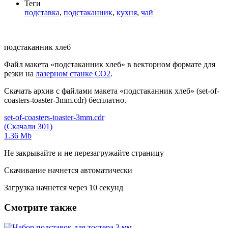
Теги
подставка
,
подстаканник
,
кухня
,
чай
подстаканник хлеб
Файл макета «подстаканник хлеб» в векторном формате для
резки на
лазерном станке СО2
.
Скачать архив с файлами макета «подстаканник хлеб» (set-of-
coasters-toaster-3mm.cdr) бесплатно.
set-of-coasters-toaster-3mm.cdr
(Скачали 301)
1.36 Mb
Не закрывайте и не перезагружайте страницу
Скачивание начнется автоматически
Загрузка начнется через
10
секунд
Смотрите также