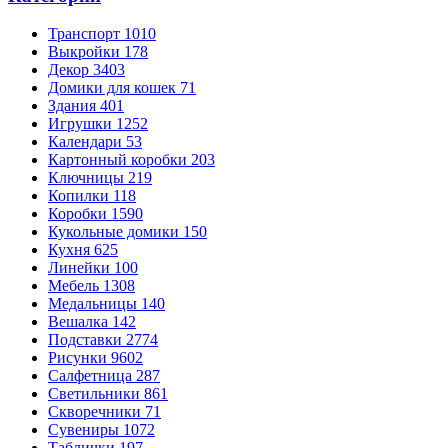
Транспорт
1010
Выкройки
178
Декор
3403
Домики для кошек
71
Здания
401
Игрушки
1252
Календари
53
Картонный коробки
203
Ключницы
219
Копилки
118
Коробки
1590
Кукольные домики
150
Кухня
625
Линейки
100
Мебель
1308
Медальницы
140
Вешалка
142
Подставки
2774
Рисунки
9602
Салфетница
287
Светильники
861
Скворечники
71
Сувениры
1072
Таблички
197