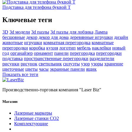
Подставка для телефона буквой Т
Ключевые теги
3D
3d модели
3d пазлы
3d пазлы для лобзика
Лампа
бесшовные
декор
декор для дома
деревянные игрушки
дизайн
животные
игрушки
комнатная перегородка
комнатные
перегородки
коробка
кухня
логотип
мебель
наклейки
новый
год
органайзер
орнамент
панели
перегородка
перегородки
подставка
пространственные перегородки
разделители
рисунки
рисунок
светильник
силуэты
узор
узоры
хранение
цветочные
цветы
часы
экранные панели
ящик
Показать все теги
Производственно-торговая компания "Laser Biz"
Магазин
Лазерные маркеры
Лазерные станки СО2
Комплектующие