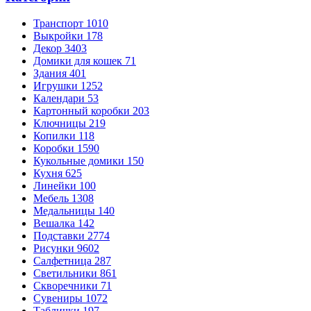
Транспорт
1010
Выкройки
178
Декор
3403
Домики для кошек
71
Здания
401
Игрушки
1252
Календари
53
Картонный коробки
203
Ключницы
219
Копилки
118
Коробки
1590
Кукольные домики
150
Кухня
625
Линейки
100
Мебель
1308
Медальницы
140
Вешалка
142
Подставки
2774
Рисунки
9602
Салфетница
287
Светильники
861
Скворечники
71
Сувениры
1072
Таблички
197