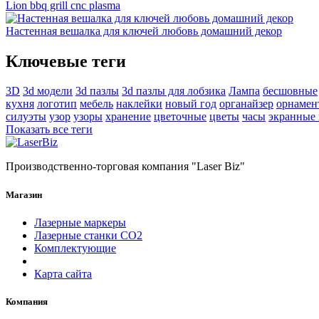
Lion bbq grill cnc plasma
Настенная вешалка для ключей любовь домашний декор
Ключевые теги
3D
3d модели
3d пазлы
3d пазлы для лобзика
Лампа
бесшовные
кухня
логотип
мебель
наклейки
новый год
органайзер
орнамен
силуэты
узор
узоры
хранение
цветочные
цветы
часы
экранные
Показать все теги
Производственно-торговая компания "Laser Biz"
Магазин
Лазерные маркеры
Лазерные станки СО2
Комплектующие
Карта сайта
Компания