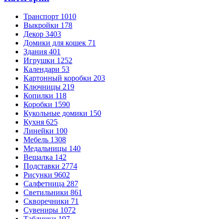
Транспорт
1010
Выкройки
178
Декор
3403
Домики для кошек
71
Здания
401
Игрушки
1252
Календари
53
Картонный коробки
203
Ключницы
219
Копилки
118
Коробки
1590
Кукольные домики
150
Кухня
625
Линейки
100
Мебель
1308
Медальницы
140
Вешалка
142
Подставки
2774
Рисунки
9602
Салфетница
287
Светильники
861
Скворечники
71
Сувениры
1072
Таблички
197