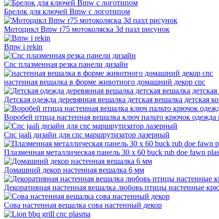
Брелок для ключей Bmw с логотипом
Мотоцикл Bmw r75 мотоколяска 3d пазл рисунок
Bmw i rekin
Cnc плазменная резка панели дизайн
настенная вешалка в форме животного домашний декор cnc
Детская одежда деревянная вешалка детская вешалка детская к
Воробей птица настенная вешалка ключ пальто крючок одежда
Cnc jaali дизайн для cnc маршрутизатор лазерный
Плазменная металлическая панель 30 x 60 buck rub doe fawn plas
Домашний декор настенная вешалка 6 мм
Декоративная настенная вешалка любовь птицы настенные кр
Сова настенная вешалка сова настенный декор