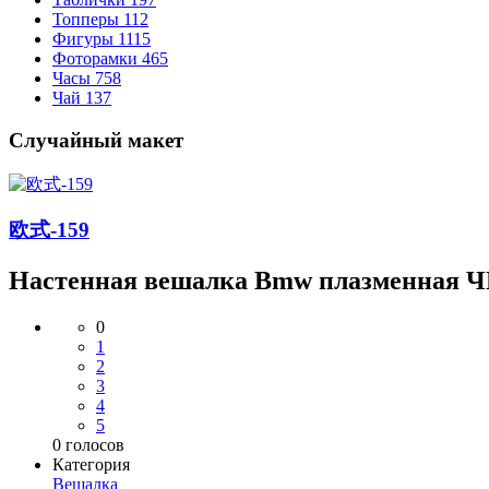
Топперы
112
Фигуры
1115
Фоторамки
465
Часы
758
Чай
137
Случайный макет
欧式-159
Настенная вешалка Bmw плазменная 
0
1
2
3
4
5
0
голосов
Категория
Вешалка