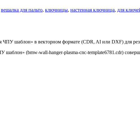
,
вешалка для пальто
,
ключницы
,
настенная ключница
,
для ключе
я ЧПУ шаблон» в векторном формате (CDR, AI или DXF) для ре
 шаблон» (bmw-wall-hanger-plasma-cnc-template6781.cdr) совер