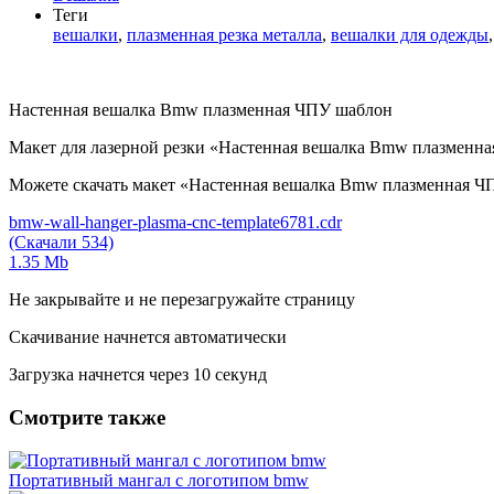
Теги
вешалки
,
плазменная резка металла
,
вешалки для одежды
Настенная вешалка Bmw плазменная ЧПУ шаблон
Макет для лазерной резки «Настенная вешалка Bmw плазменна
Можете скачать макет «Настенная вешалка Bmw плазменная ЧПУ
bmw-wall-hanger-plasma-cnc-template6781.cdr
(Скачали 534)
1.35 Mb
Не закрывайте и не перезагружайте страницу
Скачивание начнется автоматически
Загрузка начнется через
10
секунд
Смотрите также
Портативный мангал с логотипом bmw