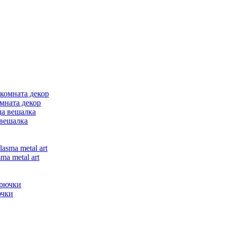
омната декор
 вешалка
ma metal art
ючки