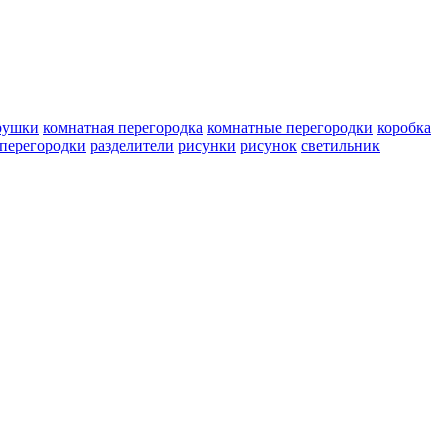
рушки
комнатная перегородка
комнатные перегородки
коробка
перегородки
разделители
рисунки
рисунок
светильник