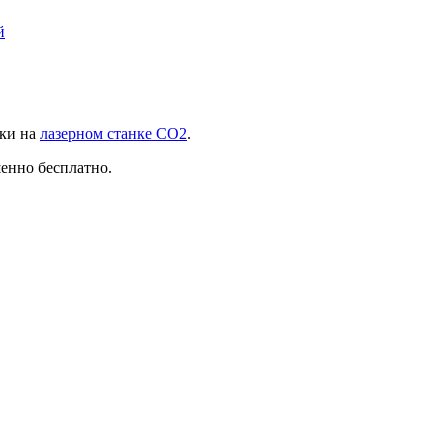
й
зки на
лазерном станке СО2
.
шенно бесплатно.