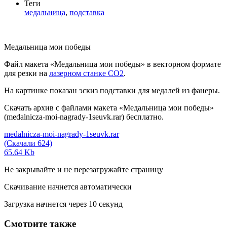
Теги
медальница
,
подставка
Медальница мои победы
Файл макета «Медальница мои победы» в векторном формате
для резки на
лазерном станке СО2
.
На картинке показан эскиз подставки для медалей из фанеры.
Скачать архив с файлами макета «Медальница мои победы»
(medalnicza-moi-nagrady-1seuvk.rar) бесплатно.
medalnicza-moi-nagrady-1seuvk.rar
(Скачали 624)
65.64 Kb
Не закрывайте и не перезагружайте страницу
Скачивание начнется автоматически
Загрузка начнется через
10
секунд
Смотрите также