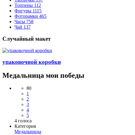
Топперы
112
Фигуры
1115
Фоторамки
465
Часы
758
Чай
137
Случайный макет
упаковочной коробки
Медальница мои победы
80
1
2
3
4
5
4
голоса
Категория
Медальницы