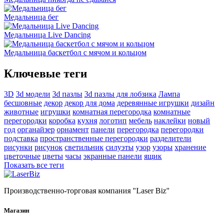
Медальница бег
Медальница Live Dancing
Медальница баскетбол с мячом и кольцом
Ключевые теги
3D
3d модели
3d пазлы
3d пазлы для лобзика
Лампа
бесшовные
декор
декор для дома
деревянные игрушки
дизайн
животные
игрушки
комнатная перегородка
комнатные
перегородки
коробка
кухня
логотип
мебель
наклейки
новый
год
органайзер
орнамент
панели
перегородка
перегородки
подставка
пространственные перегородки
разделители
рисунки
рисунок
светильник
силуэты
узор
узоры
хранение
цветочные
цветы
часы
экранные панели
ящик
Показать все теги
Производственно-торговая компания "Laser Biz"
Магазин