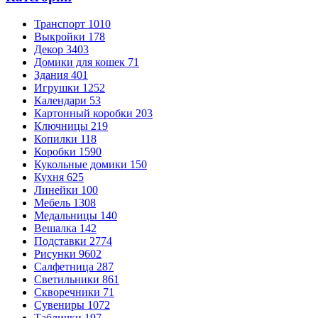
Транспорт
1010
Выкройки
178
Декор
3403
Домики для кошек
71
Здания
401
Игрушки
1252
Календари
53
Картонный коробки
203
Ключницы
219
Копилки
118
Коробки
1590
Кукольные домики
150
Кухня
625
Линейки
100
Мебель
1308
Медальницы
140
Вешалка
142
Подставки
2774
Рисунки
9602
Салфетница
287
Светильники
861
Скворечники
71
Сувениры
1072
Таблички
197