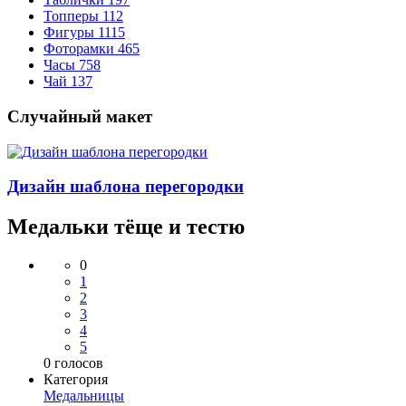
Топперы
112
Фигуры
1115
Фоторамки
465
Часы
758
Чай
137
Случайный макет
Дизайн шаблона перегородки
Медальки тёще и тестю
0
1
2
3
4
5
0
голосов
Категория
Медальницы