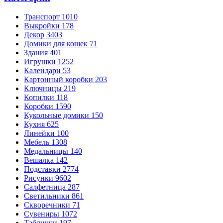
Транспорт
1010
Выкройки
178
Декор
3403
Домики для кошек
71
Здания
401
Игрушки
1252
Календари
53
Картонный коробки
203
Ключницы
219
Копилки
118
Коробки
1590
Кукольные домики
150
Кухня
625
Линейки
100
Мебель
1308
Медальницы
140
Вешалка
142
Подставки
2774
Рисунки
9602
Салфетница
287
Светильники
861
Скворечники
71
Сувениры
1072
Таблички
197