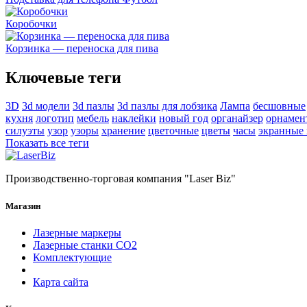
Коробочки
Корзинка — переноска для пива
Ключевые теги
3D
3d модели
3d пазлы
3d пазлы для лобзика
Лампа
бесшовные
кухня
логотип
мебель
наклейки
новый год
органайзер
орнамен
силуэты
узор
узоры
хранение
цветочные
цветы
часы
экранные
Показать все теги
Производственно-торговая компания "Laser Biz"
Магазин
Лазерные маркеры
Лазерные станки СО2
Комплектующие
Карта сайта