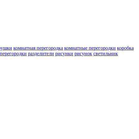
рушки
комнатная перегородка
комнатные перегородки
коробка
перегородки
разделители
рисунки
рисунок
светильник