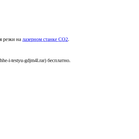
я резки на
лазерном станке СО2
.
e-i-testyu-gdjm4l.rar) бесплатно.