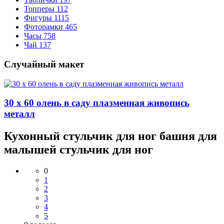
Топперы
112
Фигуры
1115
Фоторамки
465
Часы
758
Чай
137
Случайный макет
30 x 60 олень в саду плазменная живопись
металл
Кухонный стульчик для ног башня для
малышей стульчик для ног
0
1
2
3
4
5