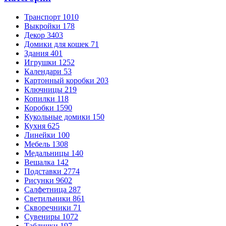
Транспорт
1010
Выкройки
178
Декор
3403
Домики для кошек
71
Здания
401
Игрушки
1252
Календари
53
Картонный коробки
203
Ключницы
219
Копилки
118
Коробки
1590
Кукольные домики
150
Кухня
625
Линейки
100
Мебель
1308
Медальницы
140
Вешалка
142
Подставки
2774
Рисунки
9602
Салфетница
287
Светильники
861
Скворечники
71
Сувениры
1072
Таблички
197