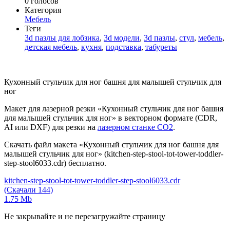
0
голосов
Категория
Мебель
Теги
3d пазлы для лобзика
,
3d модели
,
3d пазлы
,
стул
,
мебель
,
детская мебель
,
кухня
,
подставка
,
табуреты
Кухонный стульчик для ног башня для малышей стульчик для
ног
Макет для лазерной резки «Кухонный стульчик для ног башня
для малышей стульчик для ног» в векторном формате (CDR,
AI или DXF) для резки на
лазерном станке СО2
.
Скачать файл макета «Кухонный стульчик для ног башня для
малышей стульчик для ног» (kitchen-step-stool-tot-tower-toddler-
step-stool6033.cdr) бесплатно.
kitchen-step-stool-tot-tower-toddler-step-stool6033.cdr
(Скачали 144)
1.75 Mb
Не закрывайте и не перезагружайте страницу