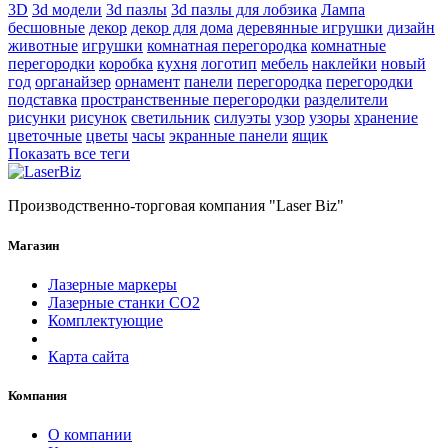
3D
3d модели
3d пазлы
3d пазлы для лобзика
Лампа
бесшовные
декор
декор для дома
деревянные игрушки
дизайн
животные
игрушки
комнатная перегородка
комнатные
перегородки
коробка
кухня
логотип
мебель
наклейки
новый
год
органайзер
орнамент
панели
перегородка
перегородки
подставка
пространственные перегородки
разделители
рисунки
рисунок
светильник
силуэты
узор
узоры
хранение
цветочные
цветы
часы
экранные панели
ящик
Показать все теги
Производственно-торговая компания "Laser Biz"
Магазин
Лазерные маркеры
Лазерные станки СО2
Комплектующие
Карта сайта
Компания
О компании