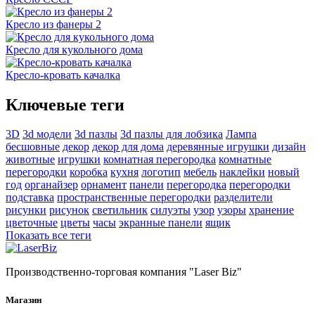
Кресло из фанеры 2
Кресло для кукольного дома
Кресло-кровать качалка
Ключевые теги
3D
3d модели
3d пазлы
3d пазлы для лобзика
Лампа
бесшовные
декор
декор для дома
деревянные игрушки
дизайн
животные
игрушки
комнатная перегородка
комнатные
перегородки
коробка
кухня
логотип
мебель
наклейки
новый
год
органайзер
орнамент
панели
перегородка
перегородки
подставка
пространственные перегородки
разделители
рисунки
рисунок
светильник
силуэты
узор
узоры
хранение
цветочные
цветы
часы
экранные панели
ящик
Показать все теги
Производственно-торговая компания "Laser Biz"
Магазин