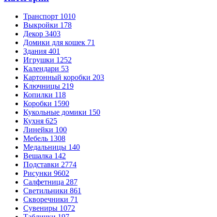
Транспорт
1010
Выкройки
178
Декор
3403
Домики для кошек
71
Здания
401
Игрушки
1252
Календари
53
Картонный коробки
203
Ключницы
219
Копилки
118
Коробки
1590
Кукольные домики
150
Кухня
625
Линейки
100
Мебель
1308
Медальницы
140
Вешалка
142
Подставки
2774
Рисунки
9602
Салфетница
287
Светильники
861
Скворечники
71
Сувениры
1072
Таблички
197