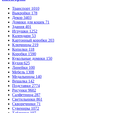
Транспорт
1010
Выкройки
178
Декор
3403
Домики для кошек
71
Здания
401
Игрушки
1252
Календари
53
Картонный коробки
203
Ключницы
219
Копилки
118
Коробки
1590
Кукольные домики
150
Кухня
625
Линейки
100
Мебель
1308
Медальницы
140
Вешалка
142
Подставки
2774
Рисунки
9602
Салфетница
287
Светильники
861
Скворечники
71
Сувениры
1072
Таблички
197