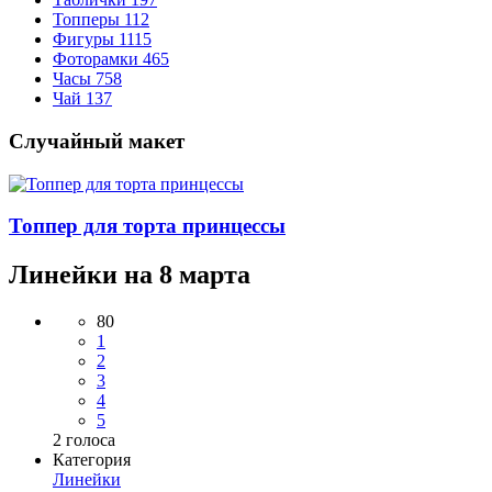
Топперы
112
Фигуры
1115
Фоторамки
465
Часы
758
Чай
137
Случайный макет
Топпер для торта принцессы
Линейки на 8 марта
80
1
2
3
4
5
2
голоса
Категория
Линейки