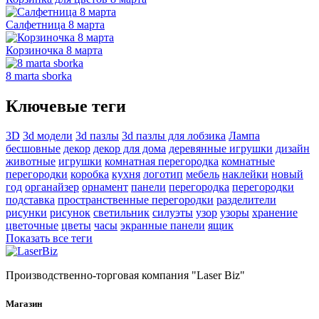
Салфетница 8 марта
Корзиночка 8 марта
8 marta sborka
Ключевые теги
3D
3d модели
3d пазлы
3d пазлы для лобзика
Лампа
бесшовные
декор
декор для дома
деревянные игрушки
дизайн
животные
игрушки
комнатная перегородка
комнатные
перегородки
коробка
кухня
логотип
мебель
наклейки
новый
год
органайзер
орнамент
панели
перегородка
перегородки
подставка
пространственные перегородки
разделители
рисунки
рисунок
светильник
силуэты
узор
узоры
хранение
цветочные
цветы
часы
экранные панели
ящик
Показать все теги
Производственно-торговая компания "Laser Biz"
Магазин