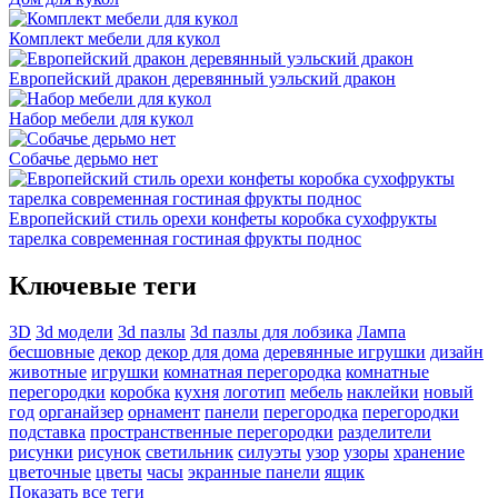
Комплект мебели для кукол
Европейский дракон деревянный уэльский дракон
Набор мебели для кукол
Собачье дерьмо нет
Европейский стиль орехи конфеты коробка сухофрукты
тарелка современная гостиная фрукты поднос
Ключевые теги
3D
3d модели
3d пазлы
3d пазлы для лобзика
Лампа
бесшовные
декор
декор для дома
деревянные игрушки
дизайн
животные
игрушки
комнатная перегородка
комнатные
перегородки
коробка
кухня
логотип
мебель
наклейки
новый
год
органайзер
орнамент
панели
перегородка
перегородки
подставка
пространственные перегородки
разделители
рисунки
рисунок
светильник
силуэты
узор
узоры
хранение
цветочные
цветы
часы
экранные панели
ящик
Показать все теги