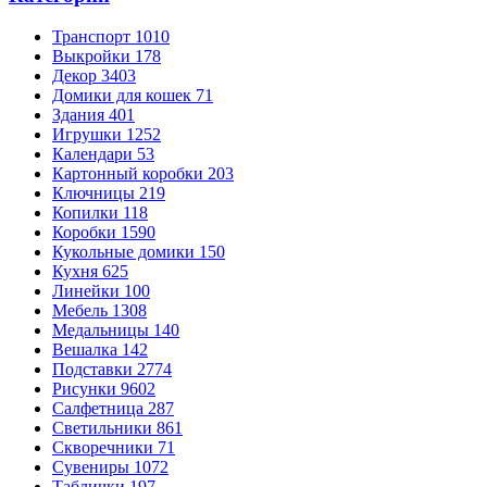
Транспорт
1010
Выкройки
178
Декор
3403
Домики для кошек
71
Здания
401
Игрушки
1252
Календари
53
Картонный коробки
203
Ключницы
219
Копилки
118
Коробки
1590
Кукольные домики
150
Кухня
625
Линейки
100
Мебель
1308
Медальницы
140
Вешалка
142
Подставки
2774
Рисунки
9602
Салфетница
287
Светильники
861
Скворечники
71
Сувениры
1072
Таблички
197