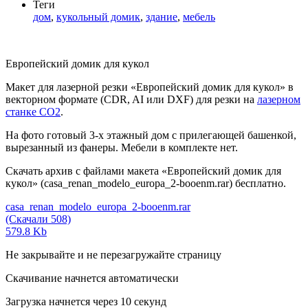
Теги
дом
,
кукольный домик
,
здание
,
мебель
Европейский домик для кукол
Макет для лазерной резки «Европейский домик для кукол» в
векторном формате (CDR, AI или DXF) для резки на
лазерном
станке СО2
.
На фото готовый 3-х этажный дом с прилегающей башенкой,
вырезанный из фанеры. Мебели в комплекте нет.
Скачать архив с файлами макета «Европейский домик для
кукол» (casa_renan_modelo_europa_2-booenm.rar) бесплатно.
casa_renan_modelo_europa_2-booenm.rar
(Скачали 508)
579.8 Kb
Не закрывайте и не перезагружайте страницу
Скачивание начнется автоматически
Загрузка начнется через
10
секунд