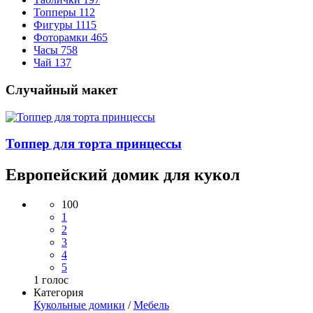
Топперы
112
Фигуры
1115
Фоторамки
465
Часы
758
Чай
137
Случайный макет
Топпер для торта принцессы
Европейский домик для кукол
100
1
2
3
4
5
1
голос
Категория
Кукольные домики
/
Мебель