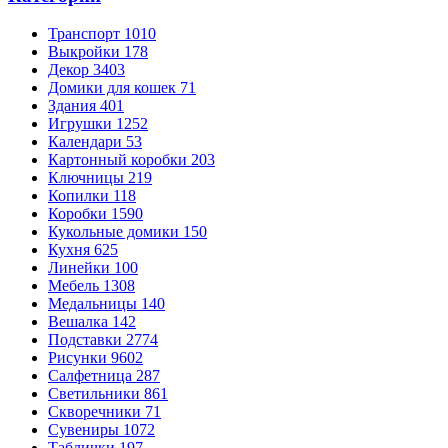
Транспорт
1010
Выкройки
178
Декор
3403
Домики для кошек
71
Здания
401
Игрушки
1252
Календари
53
Картонный коробки
203
Ключницы
219
Копилки
118
Коробки
1590
Кукольные домики
150
Кухня
625
Линейки
100
Мебель
1308
Медальницы
140
Вешалка
142
Подставки
2774
Рисунки
9602
Салфетница
287
Светильники
861
Скворечники
71
Сувениры
1072
Таблички
197