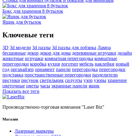
Стойка для винных бутылок и бокалов для минибара
Бокс для хранения 8 бутылок
Ящик для бутылок
Ключевые теги
3D
3d модели
3d пазлы
3d пазлы для лобзика
Лампа
бесшовные
декор
декор для дома
деревянные игрушки
дизайн
животные
игрушки
комнатная перегородка
комнатные
перегородки
коробка
кухня
логотип
мебель
наклейки
новый
год
органайзер
орнамент
панели
перегородка
перегородки
подставка
пространственные перегородки
разделители
рисунки
рисунок
светильник
силуэты
узор
узоры
хранение
цветочные
цветы
часы
экранные панели
ящик
Показать все теги
Производственно-торговая компания "Laser Biz"
Магазин
Лазерные маркеры