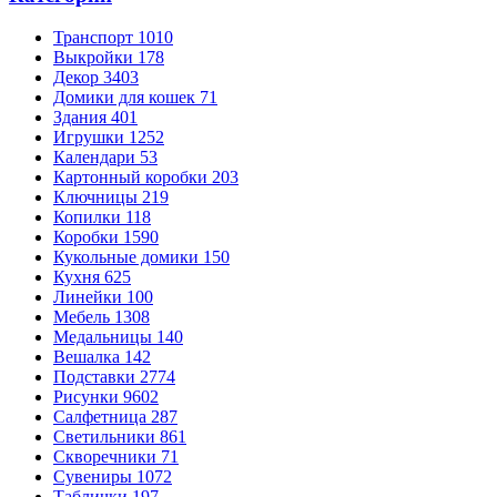
Транспорт
1010
Выкройки
178
Декор
3403
Домики для кошек
71
Здания
401
Игрушки
1252
Календари
53
Картонный коробки
203
Ключницы
219
Копилки
118
Коробки
1590
Кукольные домики
150
Кухня
625
Линейки
100
Мебель
1308
Медальницы
140
Вешалка
142
Подставки
2774
Рисунки
9602
Салфетница
287
Светильники
861
Скворечники
71
Сувениры
1072
Таблички
197