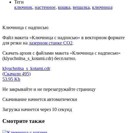
Теги
ключник
,
настенное
,
кошка
,
вешалка
,
ключница
Ключница с надписью
Файл макета «Ключница с надписью» в векторном формате
для резки на
лазерном станке СО2
.
Скачать архив с файлами макета «Ключница с надписью»
(klyuchnitsa_s_kotami.cdr) бесплатно.
klyuchnitsa_s_kotami.cdr
(Скачали 495)
53.95 Kb
Не закрывайте и не перезагружайте страницу
Скачивание начнется автоматически
Загрузка начнется через
10
секунд
Смотрите также