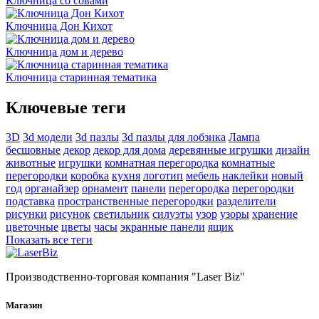
Ключница со совами
Ключница Дон Кихот
Ключница дом и дерево
Ключница старинная тематика
Ключевые теги
3D
3d модели
3d пазлы
3d пазлы для лобзика
Лампа
бесшовные
декор
декор для дома
деревянные игрушки
дизайн
животные
игрушки
комнатная перегородка
комнатные
перегородки
коробка
кухня
логотип
мебель
наклейки
новый
год
органайзер
орнамент
панели
перегородка
перегородки
подставка
пространственные перегородки
разделители
рисунки
рисунок
светильник
силуэты
узор
узоры
хранение
цветочные
цветы
часы
экранные панели
ящик
Показать все теги
Производственно-торговая компания "Laser Biz"
Магазин