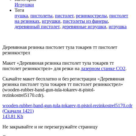
Игрушки
Теги
пушка
,
пистолеты
,
пистолет
,
резинкострелы
,
пистолет
на резинках
,
игрушки
,
пистолеты из фанеры
,
деревянный пистолет
,
деревянные игрушки
,
игрушка
Деревянная резинка пистолет тула токарев тт пистолет
резинкострел
Макет «Деревянная резинка пистолет тула токарев тт
пистолет резинкострел» для резки на
лазерном станке СО2
.
Скачайте макет бесплатно и без регистрации «Деревянная
резинка пистолет тула токарев тт пистолет резинкострел»
(wooden-rubber-band-gun-tula-tokarev-tt-pistol-
rezinkostrel5170.cdr).
wooden-rubber-band-gun-tula-tokarev-tt-pistol-rezinkostrel5170.cdr
(Скачали 1421)
143.81 Kb
Не закрывайте и не перезагружайте страницу