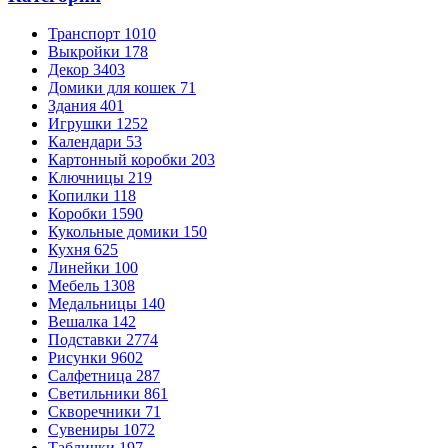
Транспорт
1010
Выкройки
178
Декор
3403
Домики для кошек
71
Здания
401
Игрушки
1252
Календари
53
Картонный коробки
203
Ключницы
219
Копилки
118
Коробки
1590
Кукольные домики
150
Кухня
625
Линейки
100
Мебель
1308
Медальницы
140
Вешалка
142
Подставки
2774
Рисунки
9602
Салфетница
287
Светильники
861
Скворечники
71
Сувениры
1072
Таблички
197