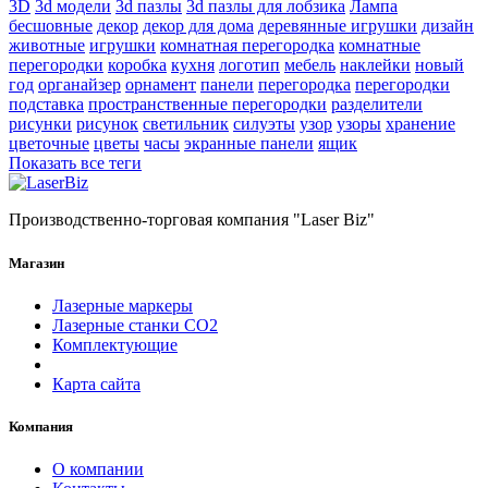
3D
3d модели
3d пазлы
3d пазлы для лобзика
Лампа
бесшовные
декор
декор для дома
деревянные игрушки
дизайн
животные
игрушки
комнатная перегородка
комнатные
перегородки
коробка
кухня
логотип
мебель
наклейки
новый
год
органайзер
орнамент
панели
перегородка
перегородки
подставка
пространственные перегородки
разделители
рисунки
рисунок
светильник
силуэты
узор
узоры
хранение
цветочные
цветы
часы
экранные панели
ящик
Показать все теги
Производственно-торговая компания "Laser Biz"
Магазин
Лазерные маркеры
Лазерные станки СО2
Комплектующие
Карта сайта
Компания
О компании