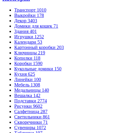
Транспорт
1010
Выкройки
178
Декор
3403
Домики для кошек
71
Здания
401
Игрушки
1252
Календари
53
Картонный коробки
203
Ключницы
219
Копилки
118
Коробки
1590
Кукольные домики
150
Кухня
625
Линейки
100
Мебель
1308
Медальницы
140
Вешалка
142
Подставки
2774
Рисунки
9602
Салфетница
287
Светильники
861
Скворечники
71
Сувениры
1072
Таблички
197