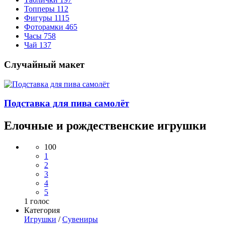
Топперы
112
Фигуры
1115
Фоторамки
465
Часы
758
Чай
137
Случайный макет
Подставка для пива самолёт
Елочные и рождественские игрушки
100
1
2
3
4
5
1
голос
Категория
Игрушки
/
Сувениры