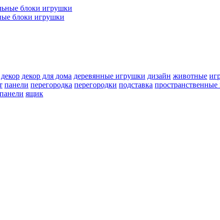
ные блоки игрушки
декор
декор для дома
деревянные игрушки
дизайн
животные
иг
т
панели
перегородка
перегородки
подставка
пространственные 
 панели
ящик