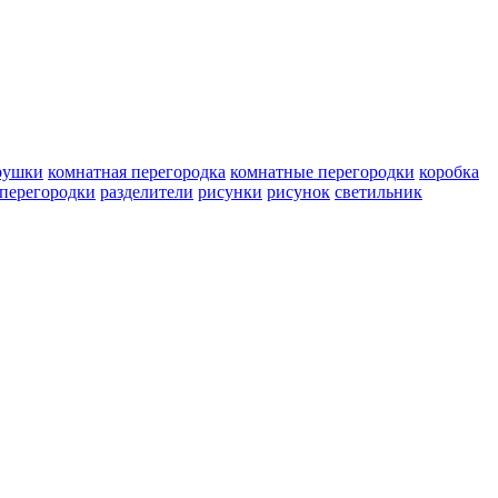
рушки
комнатная перегородка
комнатные перегородки
коробка
перегородки
разделители
рисунки
рисунок
светильник