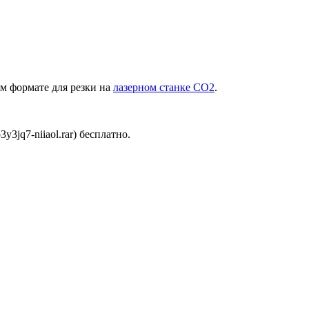
м формате для резки на
лазерном станке СО2
.
3jq7-niiaol.rar) бесплатно.