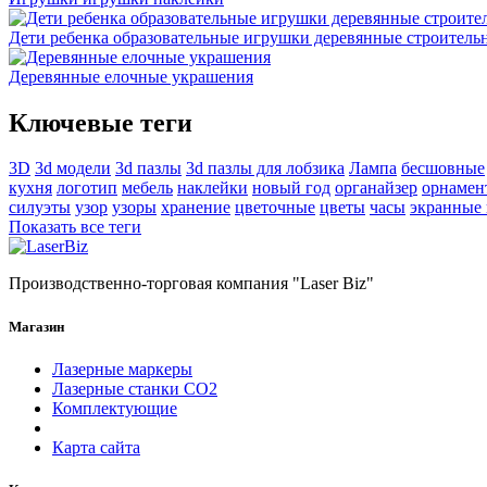
Дети ребенка образовательные игрушки деревянные строитель
Деревянные елочные украшения
Ключевые теги
3D
3d модели
3d пазлы
3d пазлы для лобзика
Лампа
бесшовные
кухня
логотип
мебель
наклейки
новый год
органайзер
орнамен
силуэты
узор
узоры
хранение
цветочные
цветы
часы
экранные
Показать все теги
Производственно-торговая компания "Laser Biz"
Магазин
Лазерные маркеры
Лазерные станки СО2
Комплектующие
Карта сайта