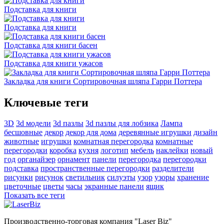
Подставка для книги
Подставка для книги
Подставка для книги басен
Подставка для книги ужасов
Закладка для книги Сортировочная шляпа Гарри Поттера
Ключевые теги
3D
3d модели
3d пазлы
3d пазлы для лобзика
Лампа
бесшовные
декор
декор для дома
деревянные игрушки
дизайн
животные
игрушки
комнатная перегородка
комнатные
перегородки
коробка
кухня
логотип
мебель
наклейки
новый
год
органайзер
орнамент
панели
перегородка
перегородки
подставка
пространственные перегородки
разделители
рисунки
рисунок
светильник
силуэты
узор
узоры
хранение
цветочные
цветы
часы
экранные панели
ящик
Показать все теги
Производственно-торговая компания "Laser Biz"