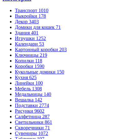
Транспорт
1010
Выкройки
178
Декор
3403
Домики для кошек
71
Здания
401
Игрушки
1252
Календари
53
Картонный коробки
203
Ключницы
219
Копилки
118
Коробки
1590
Кукольные домики
150
Кухня
625
Линейки
100
Мебель
1308
Медальницы
140
Вешалка
142
Подставки
2774
Рисунки
9602
Салфетница
287
Светильники
861
Скворечники
71
Сувениры
1072
Таблички
197