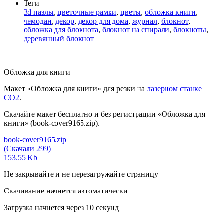
Теги
3d пазлы
,
цветочные рамки
,
цветы
,
обложка книги
,
чемодан
,
декор
,
декор для дома
,
журнал
,
блокнот
,
обложка для блокнота
,
блокнот на спирали
,
блокноты
,
деревянный блокнот
Обложка для книги
Макет «Обложка для книги» для резки на
лазерном станке
СО2
.
Скачайте макет бесплатно и без регистрации «Обложка для
книги» (book-cover9165.zip).
book-cover9165.zip
(Скачали 299)
153.55 Kb
Не закрывайте и не перезагружайте страницу
Скачивание начнется автоматически
Загрузка начнется через
10
секунд