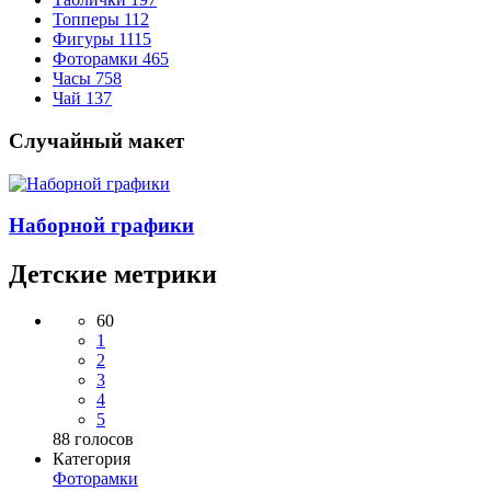
Топперы
112
Фигуры
1115
Фоторамки
465
Часы
758
Чай
137
Случайный макет
Наборной графики
Детские метрики
60
1
2
3
4
5
88
голосов
Категория
Фоторамки