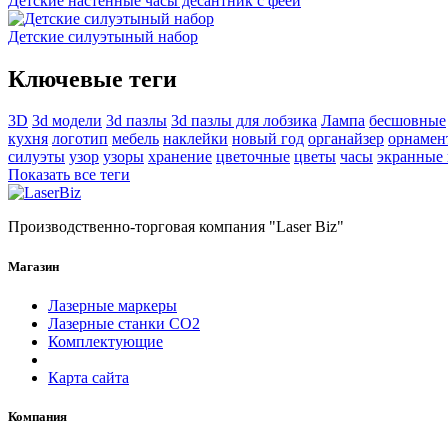
Детские настенные часы десантник с феей
Детские силуэтыный набор
Ключевые теги
3D
3d модели
3d пазлы
3d пазлы для лобзика
Лампа
бесшовные
кухня
логотип
мебель
наклейки
новый год
органайзер
орнамен
силуэты
узор
узоры
хранение
цветочные
цветы
часы
экранные
Показать все теги
Производственно-торговая компания "Laser Biz"
Магазин
Лазерные маркеры
Лазерные станки СО2
Комплектующие
Карта сайта
Компания