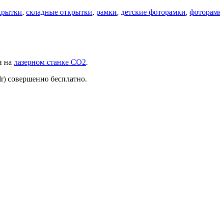
крытки
,
складные открытки
,
рамки
,
детские фоторамки
,
фоторам
и на
лазерном станке СО2
.
dr) совершенно бесплатно.