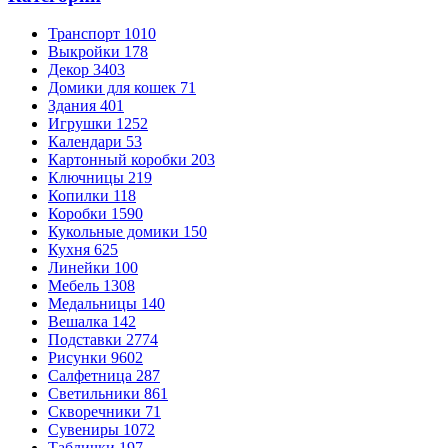
Транспорт
1010
Выкройки
178
Декор
3403
Домики для кошек
71
Здания
401
Игрушки
1252
Календари
53
Картонный коробки
203
Ключницы
219
Копилки
118
Коробки
1590
Кукольные домики
150
Кухня
625
Линейки
100
Мебель
1308
Медальницы
140
Вешалка
142
Подставки
2774
Рисунки
9602
Салфетница
287
Светильники
861
Скворечники
71
Сувениры
1072
Таблички
197