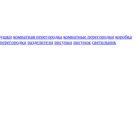
рушки
комнатная перегородка
комнатные перегородки
коробка
перегородки
разделители
рисунки
рисунок
светильник