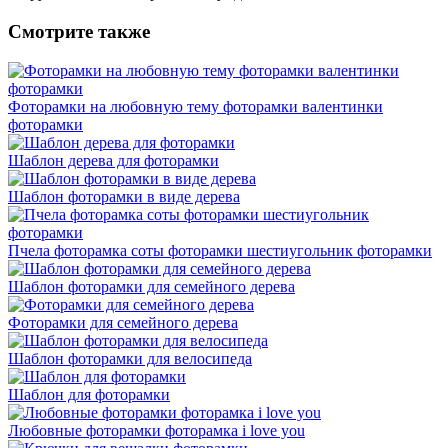
Смотрите также
Фоторамки на любовную тему фоторамки валентинки
фоторамки
Шаблон дерева для фоторамки
Шаблон фоторамки в виде дерева
Пчела фоторамка соты фоторамки шестиугольник фоторамки
Шаблон фоторамки для семейного дерева
Фоторамки для семейного дерева
Шаблон фоторамки для велосипеда
Шаблон для фоторамки
Любовные фоторамки фоторамка i love you