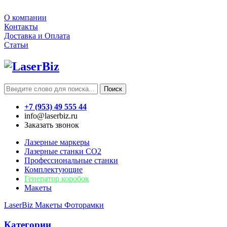
О компании
Контакты
Доставка и Оплата
Статьи
Поиск
+7 (953) 49 555 44
info@laserbiz.ru
Заказать звонок
Лазерные маркеры
Лазерные станки CO2
Профессиональные станки
Комплектующие
Генератор коробок
Макеты
LaserBiz
Макеты
Фоторамки
Категории