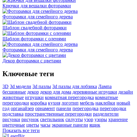
Крючки для вешалки фоторамки
Фоторамки для семейного дерева
Шаблон свадебной фоторамки
Шаблон фоторамки с оленями
Фоторамки для семейного дерева
Декор фоторамки с цветами
Ключевые теги
3D
3d модели
3d пазлы
3d пазлы для лобзика
Лампа
бесшовные
декор
декор для дома
деревянные игрушки
дизайн
животные
игрушки
комнатная перегородка
комнатные
перегородки
коробка
кухня
логотип
мебель
наклейки
новый
год
органайзер
орнамент
панели
перегородка
перегородки
подставка
пространственные перегородки
разделители
рисунки
рисунок
светильник
силуэты
узор
узоры
хранение
цветочные
цветы
часы
экранные панели
ящик
Показать все теги