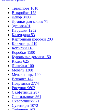
Транспорт
1010
Выкройки
178
Декор
3403
Домики для кошек
71
Здания
401
Игрушки
1252
Календари
53
Картонный коробки
203
Ключницы
219
Копилки
118
Коробки
1590
Кукольные домики
150
Кухня
625
Линейки
100
Мебель
1308
Медальницы
140
Вешалка
142
Подставки
2774
Рисунки
9602
Салфетница
287
Светильники
861
Скворечники
71
Сувениры
1072
Таблички
197