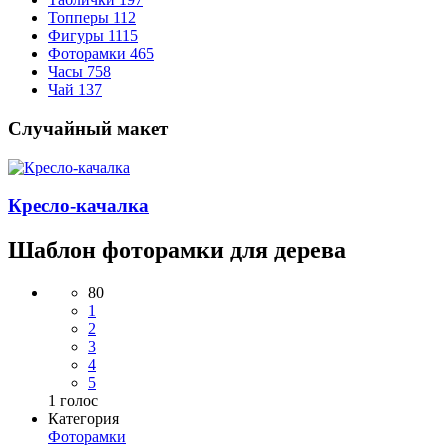
Топперы
112
Фигуры
1115
Фоторамки
465
Часы
758
Чай
137
Случайный макет
Кресло-качалка
Шаблон фоторамки для дерева
80
1
2
3
4
5
1
голос
Категория
Фоторамки