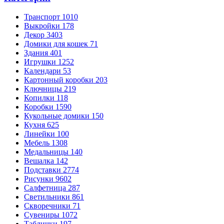
Транспорт
1010
Выкройки
178
Декор
3403
Домики для кошек
71
Здания
401
Игрушки
1252
Календари
53
Картонный коробки
203
Ключницы
219
Копилки
118
Коробки
1590
Кукольные домики
150
Кухня
625
Линейки
100
Мебель
1308
Медальницы
140
Вешалка
142
Подставки
2774
Рисунки
9602
Салфетница
287
Светильники
861
Скворечники
71
Сувениры
1072
Таблички
197