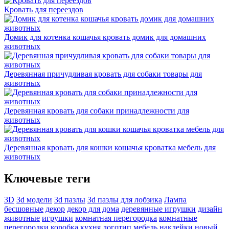
Кровать для переездов
Домик для котенка кошачья кровать домик для домашних
животных
Деревянная причудливая кровать для собаки товары для
животных
Деревянная кровать для собаки принадлежности для
животных
Деревянная кровать для кошки кошачья кроватка мебель для
животных
Ключевые теги
3D
3d модели
3d пазлы
3d пазлы для лобзика
Лампа
бесшовные
декор
декор для дома
деревянные игрушки
дизайн
животные
игрушки
комнатная перегородка
комнатные
перегородки
коробка
кухня
логотип
мебель
наклейки
новый