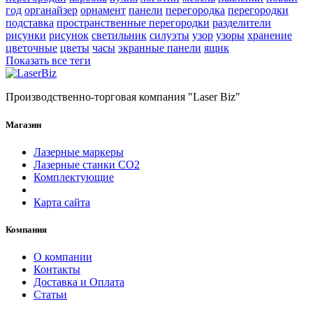
год
органайзер
орнамент
панели
перегородка
перегородки
подставка
пространственные перегородки
разделители
рисунки
рисунок
светильник
силуэты
узор
узоры
хранение
цветочные
цветы
часы
экранные панели
ящик
Показать все теги
Производственно-торговая компания "Laser Biz"
Магазин
Лазерные маркеры
Лазерные станки СО2
Комплектующие
Карта сайта
Компания
О компании
Контакты
Доставка и Оплата
Статьи