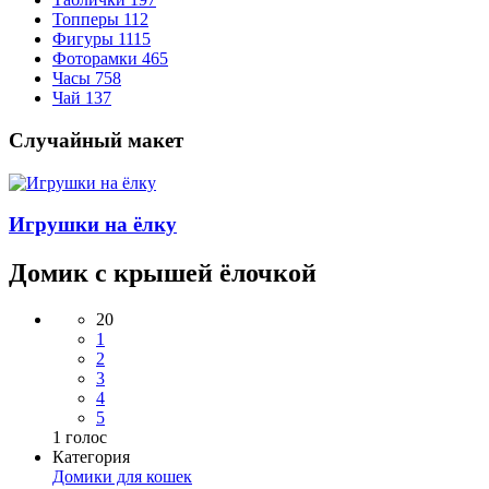
Топперы
112
Фигуры
1115
Фоторамки
465
Часы
758
Чай
137
Случайный макет
Игрушки на ёлку
Домик с крышей ёлочкой
20
1
2
3
4
5
1
голос
Категория
Домики для кошек