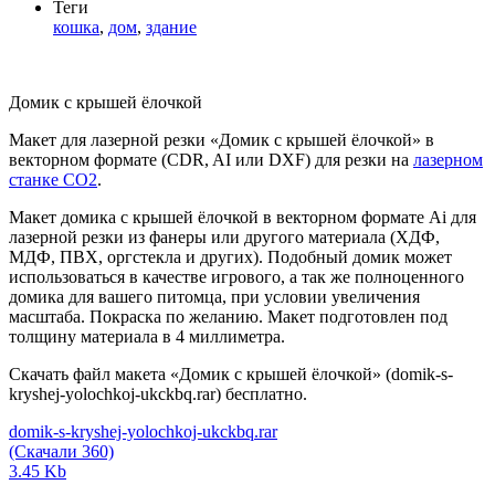
Теги
кошка
,
дом
,
здание
Домик с крышей ёлочкой
Макет для лазерной резки «Домик с крышей ёлочкой» в
векторном формате (CDR, AI или DXF) для резки на
лазерном
станке СО2
.
Макет домика с крышей ёлочкой в векторном формате Ai для
лазерной резки из фанеры или другого материала (ХДФ,
МДФ, ПВХ, оргстекла и других). Подобный домик может
использоваться в качестве игрового, а так же полноценного
домика для вашего питомца, при условии увеличения
масштаба. Покраска по желанию. Макет подготовлен под
толщину материала в 4 миллиметра.
Скачать файл макета «Домик с крышей ёлочкой» (domik-s-
kryshej-yolochkoj-ukckbq.rar) бесплатно.
domik-s-kryshej-yolochkoj-ukckbq.rar
(Скачали 360)
3.45 Kb