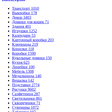
Транспорт
1010
Выкройки
178
Декор
3403
Домики для кошек
71
Здания
401
Игрушки
1252
Календари
53
Картонный коробки
203
Ключницы
219
Копилки
118
Коробки
1590
Кукольные домики
150
Кухня
625
Линейки
100
Мебель
1308
Медальницы
140
Вешалка
142
Подставки
2774
Рисунки
9602
Салфетница
287
Светильники
861
Скворечники
71
Сувениры
1072
Таблички
197