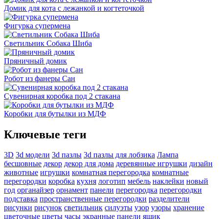
Домик для кота с лежанкой и когтеточкой
Фигурка супермена
Светильник Собака Шиба
Пряничный домик
Робот из фанеры Сан
Сувенирная коробка под 2 стакана
Коробки для бутылки из МДФ
Ключевые теги
3D
3d модели
3d пазлы
3d пазлы для лобзика
Лампа
бесшовные
декор
декор для дома
деревянные игрушки
дизайн
животные
игрушки
комнатная перегородка
комнатные
перегородки
коробка
кухня
логотип
мебель
наклейки
новый
год
органайзер
орнамент
панели
перегородка
перегородки
подставка
пространственные перегородки
разделители
рисунки
рисунок
светильник
силуэты
узор
узоры
хранение
цветочные
цветы
часы
экранные панели
ящик