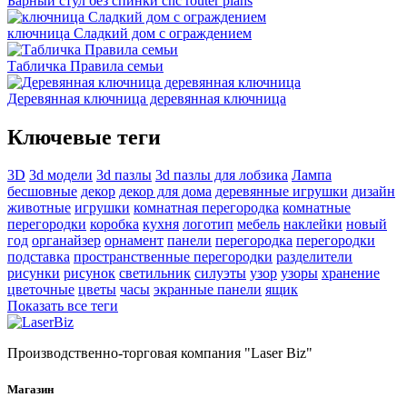
Барный стул без спинки cnc router plans
ключница Сладкий дом с ограждением
Табличка Правила семьи
Деревянная ключница деревянная ключница
Ключевые теги
3D
3d модели
3d пазлы
3d пазлы для лобзика
Лампа
бесшовные
декор
декор для дома
деревянные игрушки
дизайн
животные
игрушки
комнатная перегородка
комнатные
перегородки
коробка
кухня
логотип
мебель
наклейки
новый
год
органайзер
орнамент
панели
перегородка
перегородки
подставка
пространственные перегородки
разделители
рисунки
рисунок
светильник
силуэты
узор
узоры
хранение
цветочные
цветы
часы
экранные панели
ящик
Показать все теги
Производственно-торговая компания "Laser Biz"
Магазин