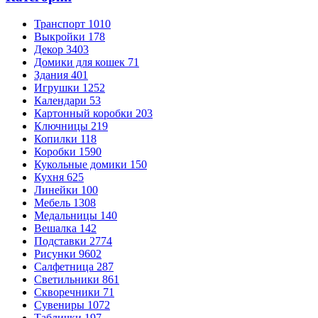
Транспорт
1010
Выкройки
178
Декор
3403
Домики для кошек
71
Здания
401
Игрушки
1252
Календари
53
Картонный коробки
203
Ключницы
219
Копилки
118
Коробки
1590
Кукольные домики
150
Кухня
625
Линейки
100
Мебель
1308
Медальницы
140
Вешалка
142
Подставки
2774
Рисунки
9602
Салфетница
287
Светильники
861
Скворечники
71
Сувениры
1072
Таблички
197