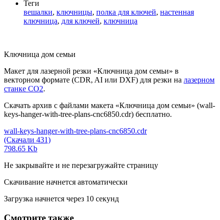
Теги
вешалки
,
ключницы
,
полка для ключей
,
настенная
ключница
,
для ключей
,
ключница
Ключница дом семьи
Макет для лазерной резки «Ключница дом семьи» в
векторном формате (CDR, AI или DXF) для резки на
лазерном
станке СО2
.
Скачать архив с файлами макета «Ключница дом семьи» (wall-
keys-hanger-with-tree-plans-cnc6850.cdr) бесплатно.
wall-keys-hanger-with-tree-plans-cnc6850.cdr
(Скачали 431)
798.65 Kb
Не закрывайте и не перезагружайте страницу
Скачивание начнется автоматически
Загрузка начнется через
10
секунд
Смотрите также