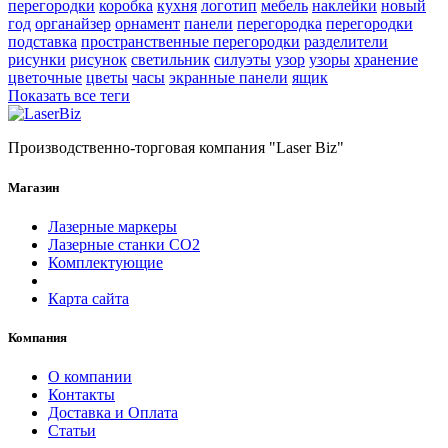
перегородки
коробка
кухня
логотип
мебель
наклейки
новый
год
органайзер
орнамент
панели
перегородка
перегородки
подставка
пространственные перегородки
разделители
рисунки
рисунок
светильник
силуэты
узор
узоры
хранение
цветочные
цветы
часы
экранные панели
ящик
Показать все теги
Производственно-торговая компания "Laser Biz"
Магазин
Лазерные маркеры
Лазерные станки СО2
Комплектующие
Карта сайта
Компания
О компании
Контакты
Доставка и Оплата
Статьи