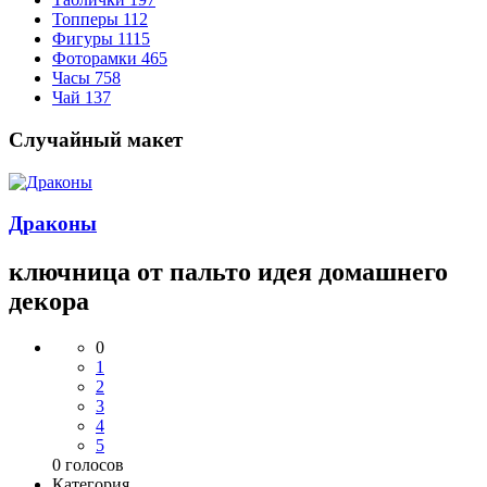
Топперы
112
Фигуры
1115
Фоторамки
465
Часы
758
Чай
137
Случайный макет
Драконы
ключница от пальто идея домашнего
декора
0
1
2
3
4
5
0
голосов
Категория