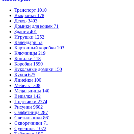
Транспорт
1010
Выкройки
178
Декор
3403
Домики для кошек
71
Здания
401
Игрушки
1252
Календари
53
Картонный коробки
203
Ключницы
219
Копилки
118
Коробки
1590
Кукольные домики
150
Кухня
625
Линейки
100
Мебель
1308
Медальницы
140
Вешалка
142
Подставки
2774
Рисунки
9602
Салфетница
287
Светильники
861
Скворечники
71
Сувениры
1072
Таблички
197