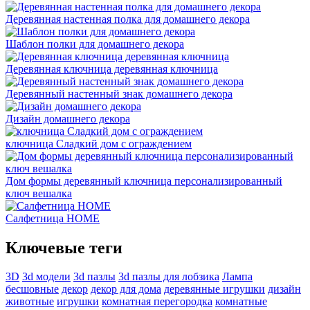
Деревянная настенная полка для домашнего декора
Шаблон полки для домашнего декора
Деревянная ключница деревянная ключница
Деревянный настенный знак домашнего декора
Дизайн домашнего декора
ключница Сладкий дом с ограждением
Дом формы деревянный ключница персонализированный
ключ вешалка
Салфетница HOME
Ключевые теги
3D
3d модели
3d пазлы
3d пазлы для лобзика
Лампа
бесшовные
декор
декор для дома
деревянные игрушки
дизайн
животные
игрушки
комнатная перегородка
комнатные