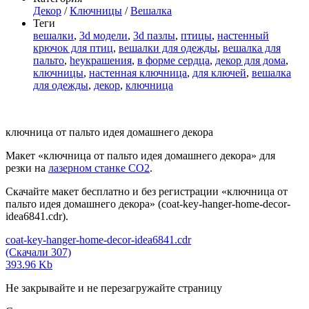
Декор
/
Ключницы
/
Вешалка
Теги
вешалки
,
3d модели
,
3d пазлы
,
птицы
,
настенный
крючок для птиц
,
вешалки для одежды
,
вешалка для
пальто
,
heукрашения
,
в форме сердца
,
декор для дома
,
ключницы
,
настенная ключница
,
для ключей
,
вешалка
для одежды
,
декор
,
ключница
ключница от пальто идея домашнего декора
Макет «ключница от пальто идея домашнего декора» для
резки на
лазерном станке СО2
.
Скачайте макет бесплатно и без регистрации «ключница от
пальто идея домашнего декора» (coat-key-hanger-home-decor-
idea6841.cdr).
coat-key-hanger-home-decor-idea6841.cdr
(Скачали 307)
393.96 Kb
Не закрывайте и не перезагружайте страницу