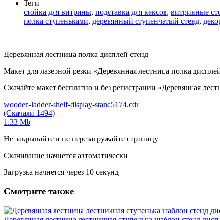
Теги
стойка для витрины
,
подставка для кексов
,
витринные ст
полка ступеньками
,
деревянный ступенчатый стенд
,
деко
Деревянная лестница полка дисплей стенд
Макет для лазерной резки «Деревянная лестница полка диспле
Скачайте макет бесплатно и без регистрации «Деревянная лестниц
wooden-ladder-shelf-display-stand5174.cdr
(Скачали 1494)
1.33 Mb
Не закрывайте и не перезагружайте страницу
Скачивание начнется автоматически
Загрузка начнется через
10
секунд
Смотрите также
Деревянная лестница лестничная ступенька шаблон стенд дисп