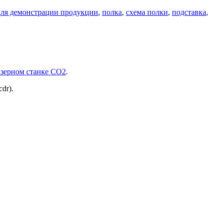
для демонстрации продукции
,
полка
,
схема полки
,
подставка
,
азерном станке СО2
.
dr).