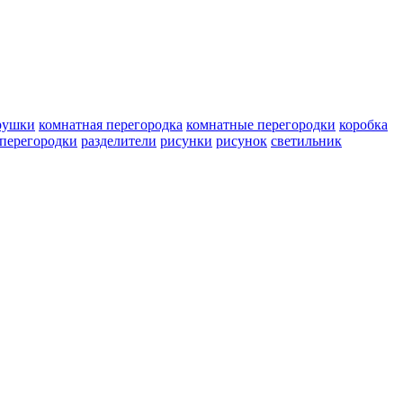
рушки
комнатная перегородка
комнатные перегородки
коробка
перегородки
разделители
рисунки
рисунок
светильник