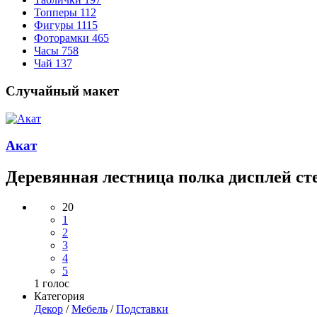
Топперы
112
Фигуры
1115
Фоторамки
465
Часы
758
Чай
137
Случайный макет
Акат
Деревянная лестница полка дисплей ст
20
1
2
3
4
5
1
голос
Категория
Декор
/
Мебель
/
Подставки