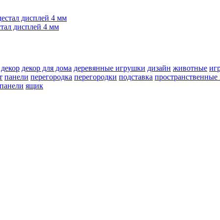
стал дисплей 4 мм
декор
декор для дома
деревянные игрушки
дизайн
животные
иг
т
панели
перегородка
перегородки
подставка
пространственные 
 панели
ящик