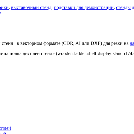
ойки
,
выставочный стенд
,
подставки для демонстрации
,
стенды 
р
й стенд» в векторном формате (CDR, AI или DXF) для резки на
л
а полка дисплей стенд» (wooden-ladder-shelf-display-stand5174.c
лей