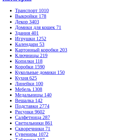
Транспорт
1010
Выкройки
178
Декор
3403
Домики для кошек
71
Здания
401
Игрушки
1252
Календари
53
Картонный коробки
203
Ключницы
219
Копилки
118
Коробки
1590
Кукольные домики
150
Кухня
625
Линейки
100
Мебель
1308
Медальницы
140
Вешалка
142
Подставки
2774
Рисунки
9602
Салфетница
287
Светильники
861
Скворечники
71
Сувениры
1072
Таблички
197