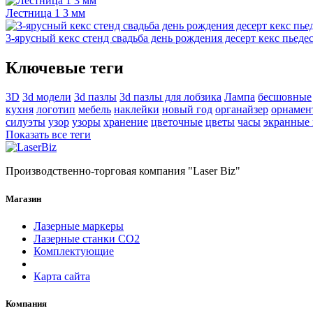
Лестница 1 3 мм
3-ярусный кекс стенд свадьба день рождения десерт кекс пьеде
Ключевые теги
3D
3d модели
3d пазлы
3d пазлы для лобзика
Лампа
бесшовные
кухня
логотип
мебель
наклейки
новый год
органайзер
орнамен
силуэты
узор
узоры
хранение
цветочные
цветы
часы
экранные
Показать все теги
Производственно-торговая компания "Laser Biz"
Магазин
Лазерные маркеры
Лазерные станки СО2
Комплектующие
Карта сайта
Компания