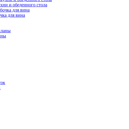
ухни и обеденного стола
чка для вина
аны
к