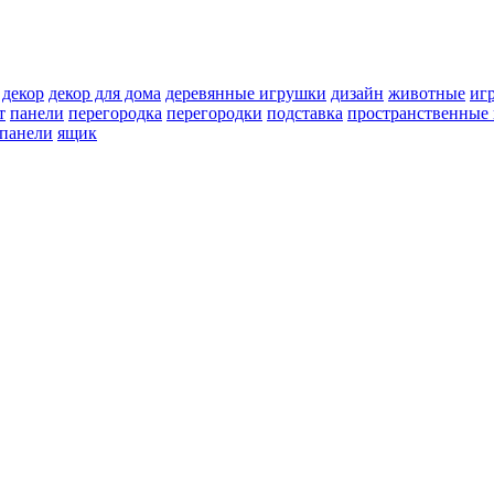
декор
декор для дома
деревянные игрушки
дизайн
животные
иг
т
панели
перегородка
перегородки
подставка
пространственные 
 панели
ящик