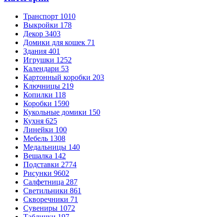
Транспорт
1010
Выкройки
178
Декор
3403
Домики для кошек
71
Здания
401
Игрушки
1252
Календари
53
Картонный коробки
203
Ключницы
219
Копилки
118
Коробки
1590
Кукольные домики
150
Кухня
625
Линейки
100
Мебель
1308
Медальницы
140
Вешалка
142
Подставки
2774
Рисунки
9602
Салфетница
287
Светильники
861
Скворечники
71
Сувениры
1072
Таблички
197