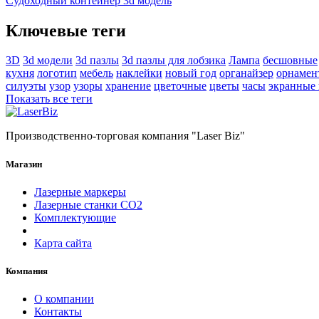
Судоходный контейнер 3d модель
Ключевые теги
3D
3d модели
3d пазлы
3d пазлы для лобзика
Лампа
бесшовные
кухня
логотип
мебель
наклейки
новый год
органайзер
орнамен
силуэты
узор
узоры
хранение
цветочные
цветы
часы
экранные
Показать все теги
Производственно-торговая компания "Laser Biz"
Магазин
Лазерные маркеры
Лазерные станки СО2
Комплектующие
Карта сайта
Компания
О компании
Контакты