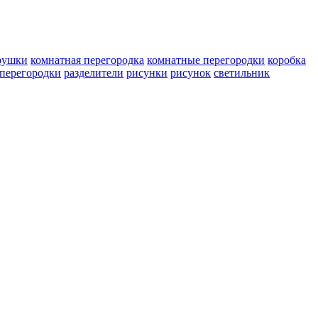
рушки
комнатная перегородка
комнатные перегородки
коробка
перегородки
разделители
рисунки
рисунок
светильник