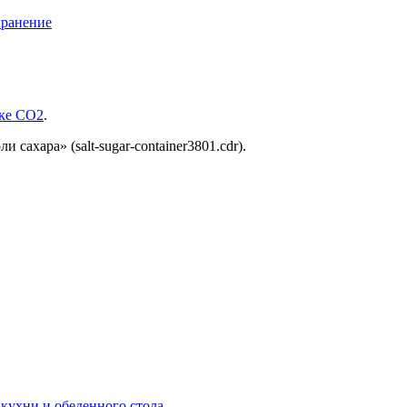
хранение
нке СО2
.
сахара» (salt-sugar-container3801.cdr).