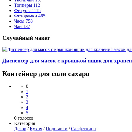
Топперы
112
Фигуры
1115
Фоторамки
465
Часы
758
Чай
137
Случайный макет
Диспенсер для масок с крышкой ящик для хранен
Контейнер для соли сахара
0
1
2
3
4
5
0
голосов
Категория
Декор
/
Кухня
/
Подставки
/
Салфетница