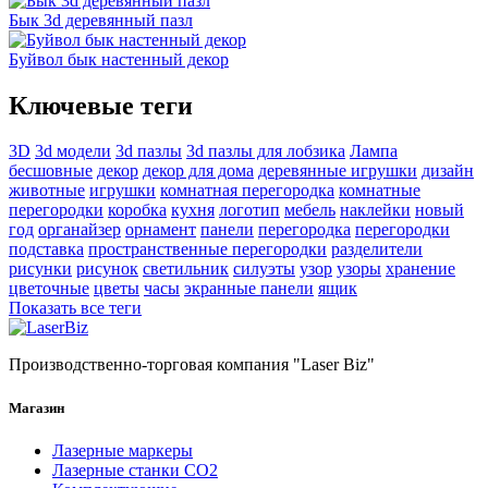
Бык 3d деревянный пазл
Буйвол бык настенный декор
Ключевые теги
3D
3d модели
3d пазлы
3d пазлы для лобзика
Лампа
бесшовные
декор
декор для дома
деревянные игрушки
дизайн
животные
игрушки
комнатная перегородка
комнатные
перегородки
коробка
кухня
логотип
мебель
наклейки
новый
год
органайзер
орнамент
панели
перегородка
перегородки
подставка
пространственные перегородки
разделители
рисунки
рисунок
светильник
силуэты
узор
узоры
хранение
цветочные
цветы
часы
экранные панели
ящик
Показать все теги
Производственно-торговая компания "Laser Biz"
Магазин
Лазерные маркеры
Лазерные станки СО2