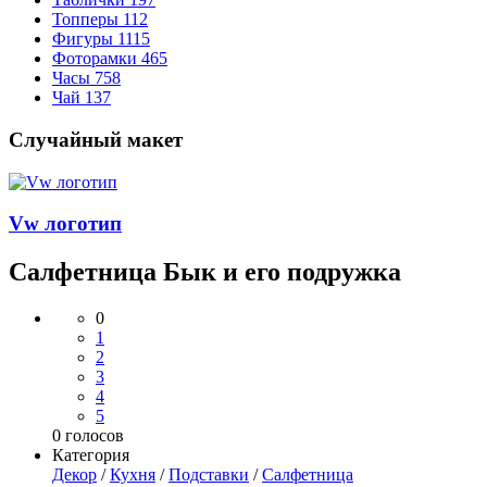
Топперы
112
Фигуры
1115
Фоторамки
465
Часы
758
Чай
137
Случайный макет
Vw логотип
Салфетница Бык и его подружка
0
1
2
3
4
5
0
голосов
Категория
Декор
/
Кухня
/
Подставки
/
Салфетница