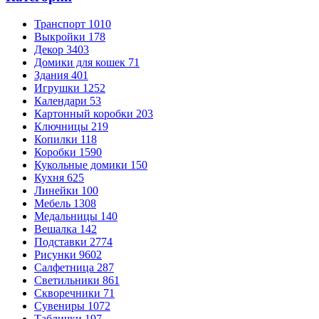
Транспорт
1010
Выкройки
178
Декор
3403
Домики для кошек
71
Здания
401
Игрушки
1252
Календари
53
Картонный коробки
203
Ключницы
219
Копилки
118
Коробки
1590
Кукольные домики
150
Кухня
625
Линейки
100
Мебель
1308
Медальницы
140
Вешалка
142
Подставки
2774
Рисунки
9602
Салфетница
287
Светильники
861
Скворечники
71
Сувениры
1072
Таблички
197