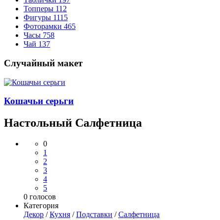
Топперы
112
Фигуры
1115
Фоторамки
465
Часы
758
Чай
137
Случайный макет
Кошачьи серьги
Настольный Салфетница
0
1
2
3
4
5
0
голосов
Категория
Декор
/
Кухня
/
Подставки
/
Салфетница