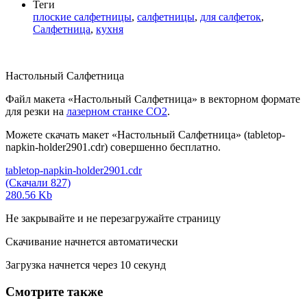
Теги
плоские салфетницы
,
салфетницы
,
для салфеток
,
Салфетница
,
кухня
Настольный Салфетница
Файл макета «Настольный Салфетница» в векторном формате
для резки на
лазерном станке СО2
.
Можете скачать макет «Настольный Салфетница» (tabletop-
napkin-holder2901.cdr) совершенно бесплатно.
tabletop-napkin-holder2901.cdr
(Скачали 827)
280.56 Kb
Не закрывайте и не перезагружайте страницу
Скачивание начнется автоматически
Загрузка начнется через
10
секунд
Смотрите также