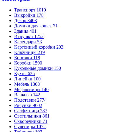
Транспорт
1010
Выкройки
178
Декор
3403
Домики для кошек
71
Здания
401
Игрушки
1252
Календари
53
Картонный коробки
203
Ключницы
219
Копилки
118
Коробки
1590
Кукольные домики
150
Кухня
625
Линейки
100
Мебель
1308
Медальницы
140
Вешалка
142
Подставки
2774
Рисунки
9602
Салфетница
287
Светильники
861
Скворечники
71
Сувениры
1072
Таблички
197