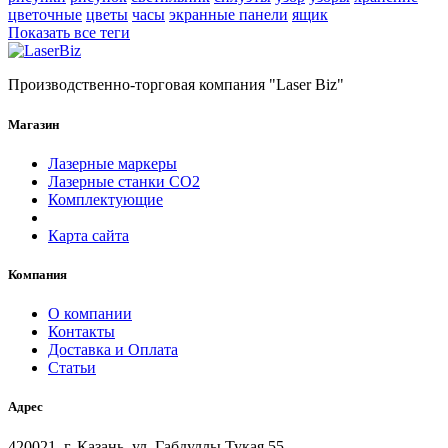
цветочные
цветы
часы
экранные панели
ящик
Показать все теги
Производственно-торговая компания "Laser Biz"
Магазин
Лазерные маркеры
Лазерные станки СО2
Комплектующие
Карта сайта
Компания
О компании
Контакты
Доставка и Оплата
Статьи
Адрес
420021, г. Казань, ул. Габдуллы Тукая 55