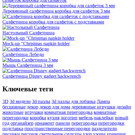
салфеток коробка для салфеток
Деревянный салфетница коробка для салфеток 3 мм
Салфетница коробка для салфеток с подставками
Настольный Салфетница
Mock-up "Christmas napkin holder
Салфетница Лебеди
Мышь Салфетница 3 мм
Салфетница Disney gadget hackwrench
Ключевые теги
3D
3d модели
3d пазлы
3d пазлы для лобзика
Лампа
бесшовные
декор
декор для дома
деревянные игрушки
дизайн
животные
игрушки
комнатная перегородка
комнатные
перегородки
коробка
кухня
логотип
мебель
наклейки
новый
год
органайзер
орнамент
панели
перегородка
перегородки
подставка
пространственные перегородки
разделители
рисунки
рисунок
светильник
силуэты
узор
узоры
хранение