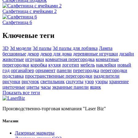
Салфетница подарок
Салфетница с ячейками 2
Салфетница 6
Ключевые теги
3D
3d модели
3d пазлы
3d пазлы для лобзика
Лампа
бесшовные
декор
декор для дома
деревянные игрушки
дизайн
животные
игрушки
комнатная перегородка
комнатные
перегородки
коробка
кухня
логотип
мебель
наклейки
новый
год
органайзер
орнамент
панели
перегородка
перегородки
подставка
пространственные перегородки
разделители
рисунки
рисунок
светильник
силуэты
узор
узоры
хранение
цветочные
цветы
часы
экранные панели
ящик
Показать все теги
Производственно-торговая компания "Laser Biz"
Магазин
Лазерные маркеры