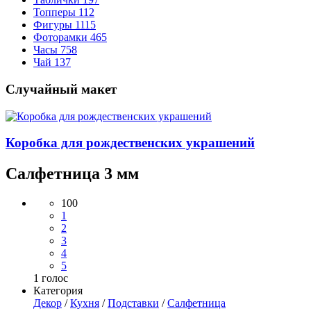
Топперы
112
Фигуры
1115
Фоторамки
465
Часы
758
Чай
137
Случайный макет
Коробка для рождественских украшений
Салфетница 3 мм
100
1
2
3
4
5
1
голос
Категория
Декор
/
Кухня
/
Подставки
/
Салфетница