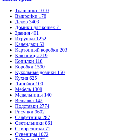
Транспорт
1010
Выкройки
178
Декор
3403
Домики для кошек
71
Здания
401
Игрушки
1252
Календари
53
Картонный коробки
203
Ключницы
219
Копилки
118
Коробки
1590
Кукольные домики
150
Кухня
625
Линейки
100
Мебель
1308
Медальницы
140
Вешалка
142
Подставки
2774
Рисунки
9602
Салфетница
287
Светильники
861
Скворечники
71
Сувениры
1072
Таблички
197