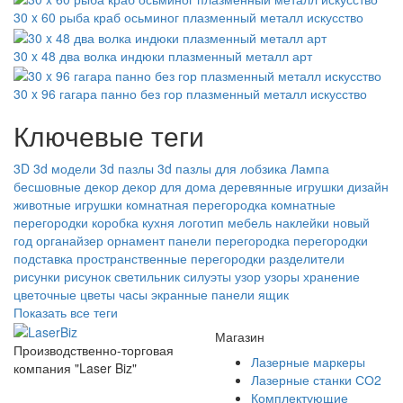
30 x 60 рыба краб осьминог плазменный металл искусство
30 x 48 два волка индюки плазменный металл арт
30 x 96 гагара панно без гор плазменный металл искусство
Ключевые теги
3D
3d модели
3d пазлы
3d пазлы для лобзика
Лампа
бесшовные
декор
декор для дома
деревянные игрушки
дизайн
животные
игрушки
комнатная перегородка
комнатные
перегородки
коробка
кухня
логотип
мебель
наклейки
новый
год
органайзер
орнамент
панели
перегородка
перегородки
подставка
пространственные перегородки
разделители
рисунки
рисунок
светильник
силуэты
узор
узоры
хранение
цветочные
цветы
часы
экранные панели
ящик
Показать все теги
Магазин
Производственно-торговая
Лазерные маркеры
компания "Laser Biz"
Лазерные станки СО2
Комплектующие