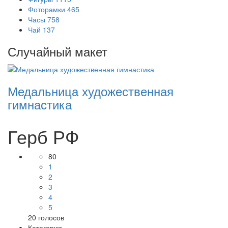
Фоторамки
465
Часы
758
Чай
137
Случайный макет
Медальница художественная
гимнастика
Герб РФ
80
1
2
3
4
5
20
голосов
Категория