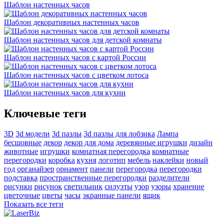
Шаблон настенных часов
Шаблон декоративных настенных часов
Шаблон настенных часов для детской комнаты
Шаблон настенных часов с картой России
Шаблон настенных часов с цветком лотоса
Шаблон настенных часов для кухни
Ключевые теги
3D
3d модели
3d пазлы
3d пазлы для лобзика
Лампа
бесшовные
декор
декор для дома
деревянные игрушки
дизайн
животные
игрушки
комнатная перегородка
комнатные
перегородки
коробка
кухня
логотип
мебель
наклейки
новый
год
органайзер
орнамент
панели
перегородка
перегородки
подставка
пространственные перегородки
разделители
рисунки
рисунок
светильник
силуэты
узор
узоры
хранение
цветочные
цветы
часы
экранные панели
ящик
Показать все теги