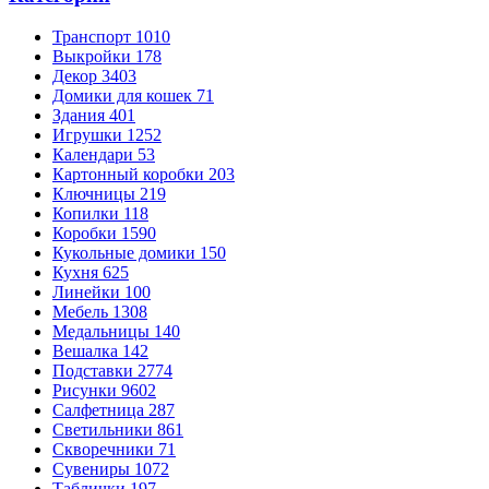
Транспорт
1010
Выкройки
178
Декор
3403
Домики для кошек
71
Здания
401
Игрушки
1252
Календари
53
Картонный коробки
203
Ключницы
219
Копилки
118
Коробки
1590
Кукольные домики
150
Кухня
625
Линейки
100
Мебель
1308
Медальницы
140
Вешалка
142
Подставки
2774
Рисунки
9602
Салфетница
287
Светильники
861
Скворечники
71
Сувениры
1072
Таблички
197