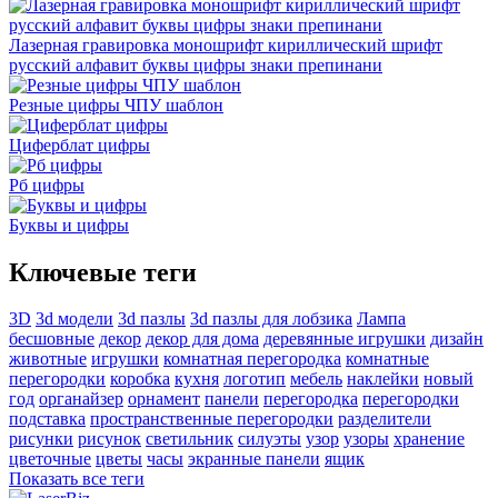
Лазерная гравировка моношрифт кириллический шрифт
русский алфавит буквы цифры знаки препинани
Резные цифры ЧПУ шаблон
Циферблат цифры
Рб цифры
Буквы и цифры
Ключевые теги
3D
3d модели
3d пазлы
3d пазлы для лобзика
Лампа
бесшовные
декор
декор для дома
деревянные игрушки
дизайн
животные
игрушки
комнатная перегородка
комнатные
перегородки
коробка
кухня
логотип
мебель
наклейки
новый
год
органайзер
орнамент
панели
перегородка
перегородки
подставка
пространственные перегородки
разделители
рисунки
рисунок
светильник
силуэты
узор
узоры
хранение
цветочные
цветы
часы
экранные панели
ящик
Показать все теги