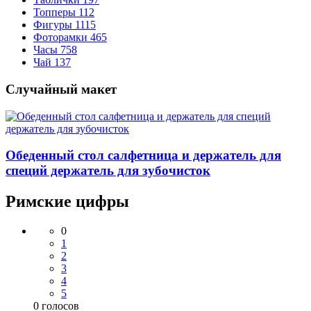
Топперы
112
Фигуры
1115
Фоторамки
465
Часы
758
Чай
137
Случайный макет
Обеденный стол салфетница и держатель для
специй держатель для зубочисток
Римские цифры
0
1
2
3
4
5
0
голосов