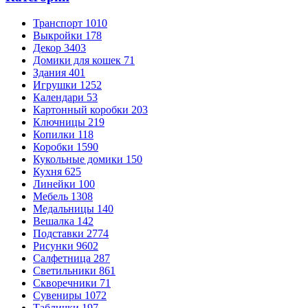
Транспорт
1010
Выкройки
178
Декор
3403
Домики для кошек
71
Здания
401
Игрушки
1252
Календари
53
Картонный коробки
203
Ключницы
219
Копилки
118
Коробки
1590
Кукольные домики
150
Кухня
625
Линейки
100
Мебель
1308
Медальницы
140
Вешалка
142
Подставки
2774
Рисунки
9602
Салфетница
287
Светильники
861
Скворечники
71
Сувениры
1072
Таблички
197