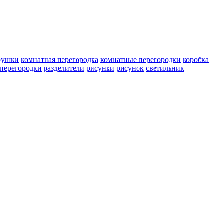
рушки
комнатная перегородка
комнатные перегородки
коробка
перегородки
разделители
рисунки
рисунок
светильник