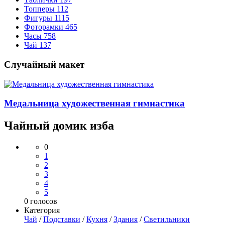
Топперы
112
Фигуры
1115
Фоторамки
465
Часы
758
Чай
137
Случайный макет
Медальница художественная гимнастика
Чайный домик изба
0
1
2
3
4
5
0
голосов
Категория
Чай
/
Подставки
/
Кухня
/
Здания
/
Светильники