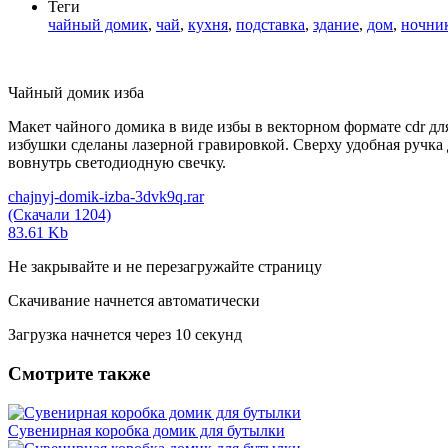
Теги
чайный домик
,
чай
,
кухня
,
подставка
,
здание
,
дом
,
ночни
Чайный домик изба
Макет чайного домика в виде избы в векторном формате cdr дл
избушки сделаны лазерной гравировкой. Сверху удобная ручка
вовнутрь светодиодную свечку.
chajnyj-domik-izba-3dvk9q.rar
(Скачали 1204)
83.61 Kb
Не закрывайте и не перезагружайте страницу
Скачивание начнется автоматически
Загрузка начнется через
10
секунд
Смотрите также
Сувенирная коробка домик для бутылки