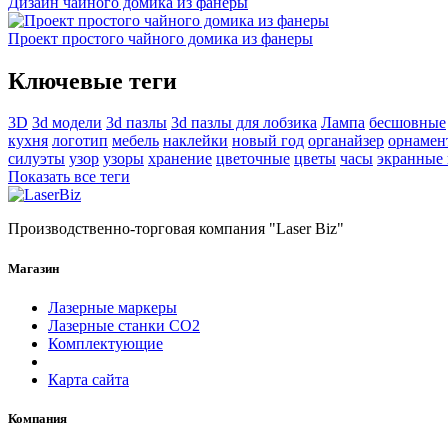
Дизайн чайного домика из фанеры
Проект простого чайного домика из фанеры
Ключевые теги
3D
3d модели
3d пазлы
3d пазлы для лобзика
Лампа
бесшовные
кухня
логотип
мебель
наклейки
новый год
органайзер
орнамен
силуэты
узор
узоры
хранение
цветочные
цветы
часы
экранные
Показать все теги
Производственно-торговая компания "Laser Biz"
Магазин
Лазерные маркеры
Лазерные станки СО2
Комплектующие
Карта сайта
Компания