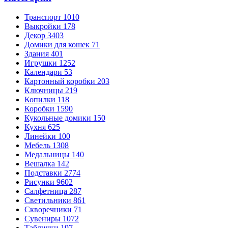
Транспорт
1010
Выкройки
178
Декор
3403
Домики для кошек
71
Здания
401
Игрушки
1252
Календари
53
Картонный коробки
203
Ключницы
219
Копилки
118
Коробки
1590
Кукольные домики
150
Кухня
625
Линейки
100
Мебель
1308
Медальницы
140
Вешалка
142
Подставки
2774
Рисунки
9602
Салфетница
287
Светильники
861
Скворечники
71
Сувениры
1072
Таблички
197