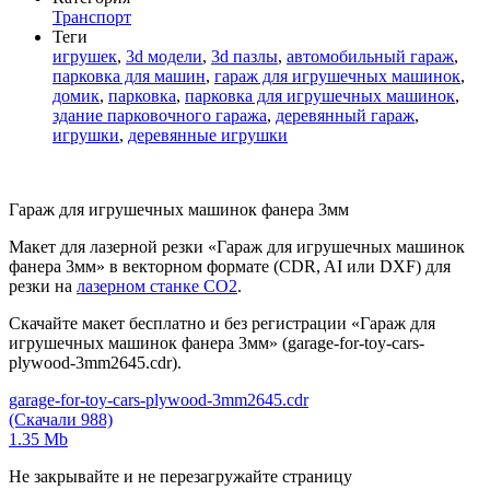
Транспорт
Теги
игрушек
,
3d модели
,
3d пазлы
,
автомобильный гараж
,
парковка для машин
,
гараж для игрушечных машинок
,
домик
,
парковка
,
парковка для игрушечных машинок
,
здание парковочного гаража
,
деревянный гараж
,
игрушки
,
деревянные игрушки
Гараж для игрушечных машинок фанера 3мм
Макет для лазерной резки «Гараж для игрушечных машинок
фанера 3мм» в векторном формате (CDR, AI или DXF) для
резки на
лазерном станке СО2
.
Скачайте макет бесплатно и без регистрации «Гараж для
игрушечных машинок фанера 3мм» (garage-for-toy-cars-
plywood-3mm2645.cdr).
garage-for-toy-cars-plywood-3mm2645.cdr
(Скачали 988)
1.35 Mb
Не закрывайте и не перезагружайте страницу