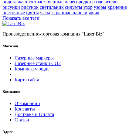
подставка
пространственные перегородки
разделители
рисунки
рисунок
светильник
силуэты
узор
узоры
хранение
цветочные
цветы
часы
экранные панели
ящик
Показать все теги
Производственно-торговая компания "Laser Biz"
Магазин
Лазерные маркеры
Лазерные станки СО2
Комплектующие
Карта сайта
Компания
О компании
Контакты
Доставка и Оплата
Статьи
Адрес