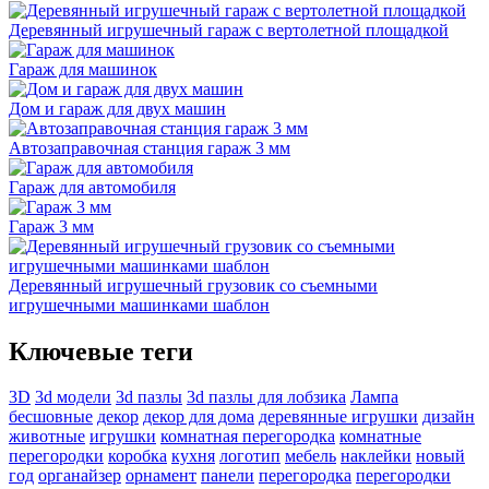
Деревянный игрушечный гараж с вертолетной площадкой
Гараж для машинок
Дом и гараж для двух машин
Автозаправочная станция гараж 3 мм
Гараж для автомобиля
Гараж 3 мм
Деревянный игрушечный грузовик со съемными
игрушечными машинками шаблон
Ключевые теги
3D
3d модели
3d пазлы
3d пазлы для лобзика
Лампа
бесшовные
декор
декор для дома
деревянные игрушки
дизайн
животные
игрушки
комнатная перегородка
комнатные
перегородки
коробка
кухня
логотип
мебель
наклейки
новый
год
органайзер
орнамент
панели
перегородка
перегородки