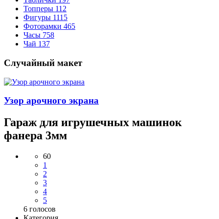
Топперы
112
Фигуры
1115
Фоторамки
465
Часы
758
Чай
137
Случайный макет
Узор арочного экрана
Гараж для игрушечных машинок
фанера 3мм
60
1
2
3
4
5
6
голосов
Категория