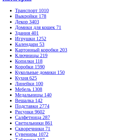
Транспорт
1010
Выкройки
178
Декор
3403
Домики для кошек
71
Здания
401
Игрушки
1252
Календари
53
Картонный коробки
203
Ключницы
219
Копилки
118
Коробки
1590
Кукольные домики
150
Кухня
625
Линейки
100
Мебель
1308
Медальницы
140
Вешалка
142
Подставки
2774
Рисунки
9602
Салфетница
287
Светильники
861
Скворечники
71
Сувениры
1072
Таблички
197